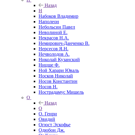
Назад
Н
Набоков Владимир
Наполеон
Небольсин Павел
Неволиной Е.
Некрасов Н.А.
Немирович-Данченко В.
Нерсесов Я.Н.
Нечволодов А.
Николай Кузанский
Ницше Ф.
Ной Харари Юваль
Носков Николай
Носов Константин
Носов Н.
Нострадамус Мишель
О
Назад
О
О. Генри
Овидий
Огюст Эскофье
Одюбон Дж.