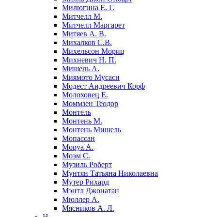
Милюгина Е. Г.
Митчелл М.
Митчелл Маргарет
Митяев А. В.
Михалков С.В.
Михельсон Мориц
Михневич Н. П.
Мишель А.
Миямото Мусаси
Модест Андреевич Корф
Молоховец Е.
Моммзен Теодор
Монтель
Монтень М.
Монтень Мишель
Мопассан
Моруа А.
Моэм С.
Музиль Роберт
Мунтян Татьяна Николаевна
Мутер Рихард
Мэнтл Джонатан
Мюллер А.
Мясников А. Л.
Н