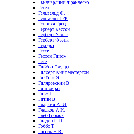
Гвиччардини Франческо
Гегель
Гельвальд Ф.
Гельмольт Г.Ф.
Генриха Грец
Герберт Кэссон
Герберт Уэллс
Герберт Фрэнк
Геродот
Гессе Г.
Гессон Гийом
Гете
Гиббон Эдуард
Гилберт Кийт Честертон
Гилберт Э.
Гиляровский В.
Гиппократ
Гиро П.
Гитин В.
Гладкий А. И.
Гладков А.И.
Глеб Громов
Гнедич П.П.
Гоббс Т.
Гоголь Н.В.