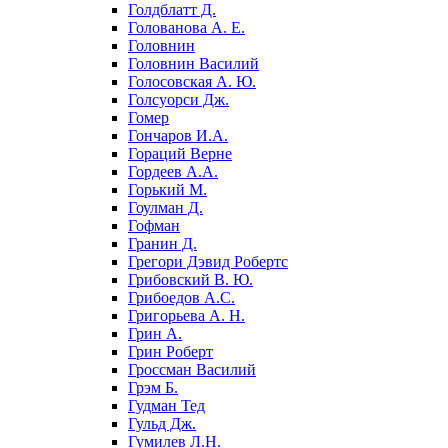
Голдблатт Д.
Голованова А. Е.
Головнин
Головнин Василий
Голосовская А. Ю.
Голсуорси Дж.
Гомер
Гончаров И.А.
Гораций Верне
Гордеев А.А.
Горький М.
Гоулман Д.
Гофман
Гранин Д.
Грегори Дэвид Робертс
Грибовский В. Ю.
Грибоедов А.С.
Григорьева А. Н.
Грин А.
Грин Роберт
Гроссман Василий
Грэм Б.
Гудман Тед
Гульд Дж.
Гумилев Л.Н.