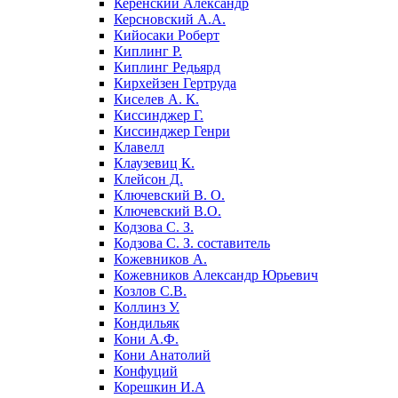
Керенский Александр
Керсновский А.А.
Кийосаки Роберт
Киплинг Р.
Киплинг Редьярд
Кирхейзен Гертруда
Киселев А. К.
Киссинджер Г.
Киссинджер Генри
Клавелл
Клаузевиц К.
Клейсон Д.
Ключевский В. О.
Ключевский В.О.
Кодзова С. З.
Кодзова С. З. составитель
Кожевников А.
Кожевников Александр Юрьевич
Козлов С.В.
Коллинз У.
Кондильяк
Кони А.Ф.
Кони Анатолий
Конфуций
Корешкин И.А