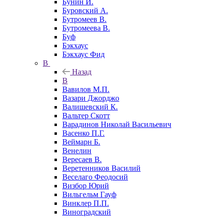
Бунин И.
Буровский А.
Бутромеев В.
Бутромеева В.
Буф
Бэкхаус
Бэкхаус Фид
В
Назад
В
Вавилов М.П.
Вазари Джорджо
Валишевский К.
Вальтер Скотт
Варадинов Николай Васильевич
Васенко П.Г.
Веймарн Б.
Венелин
Вересаев В.
Веретенников Василий
Веселаго Феодосий
Визбор Юрий
Вильгельм Гауф
Винклер П.П.
Виноградский