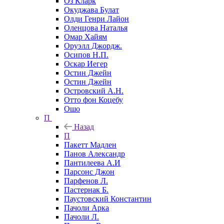
Оз Кларк
Окуджава Булат
Олди Генри Лайон
Оленцова Наталья
Омар Хайям
Оруэлл Джордж.
Осипов Н.П.
Оскар Иегер
Остин Джейн
Остин Джейн
Островский А.Н.
Отто фон Коцебу
Ошо
П
Назад
П
Пакетт Мадлен
Панов Александр
Пантилеева А.И
Парсонс Джон
Парфенов Л.
Пастернак Б.
Паустовский Константин
Пачоли Арка
Пачоли Л.