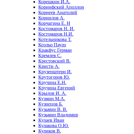
Корешкин И.А.
Коринфский Аполлон
Корнеев Анатолий
Корнилов А.
Корчагина Е. Н
Костомаров Н. И.
Костомаров Н.И.
Котельникова Т.
Коэльо Пауло
Кракфус Герман
Кремлев С.
Крестовский В.
Кристи А.
Крузенштерн И.
Крутогоров Ю.
Кручина Е.Н.
Кручина Евгений
Крылов И. А.
Кузмин М.А.
Кузнецов Б.
Кузьмин В. В.
Кузьмин Владимир
Кулаев Иван
Кулакова О.Ю.
Куликов В.