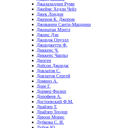
Джалаладдин Руми
Джеймс Хедли Чейз
Джек Лондон
Джером К. Джером
Джованни Санти-Маццини
Джонатан Мэнтл
Джонс Дэн
Джордж Оруэлл
Джорджетти Ф.
Диккенс Ч.
Диккенс Чарльз
Диоген
Добсон Джордж
Довлатов С.
Довлатов Сергей
Доминэ А.
Доре Г.
Дормер Филип
Дорофеев А.
Достоевский Ф.М.
Драйзер Т.
Драйзер Теодор
Дрюон Морис
Дубкова С. И.
Дубов Ю.