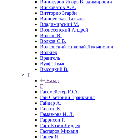
Винокуров Игорь Владимирович
Висковатов А.В.
Витторио Згарби
Вишневская Татьяна
Владимирский М.
Вознесенский Андрей
Волков В.
Волков С.В.
Волковский Николай Лукьянович
Вольтер
Врангель
Вулф Томас
Высоцкий В.
Г
Назад
Г
Гагемейстер Ю.А.
Гай Светоний Транквилл
Гайдар А.
Галкин К.
Гамазкова И. Л.
Гаррисон Г.
Гарт Бэзил Лиддел
Гаспаров Михаил
Гашек Я.