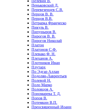
Пелевин В.
Пеньковский Д.
Перевезенцев С.В.
Перцов В. В.
Перцов В.В.
Петрарка Франческо
Пикуль В.
Пипуныров В.
Пирогов В. В.
Пирогов Николай
Платон
Платонов С.Ф.
Плевако Ф. Н.
Плеханов А.
Плотников Иван
Плутарх
По Эдгар Аллан
Подолян-Лаврентьев
Полевой Н.
Поло Марко
Половцов А.
Пономарева Т. Д.
Попов В.
Потемкин В.П.
Преосвященный Иоанн