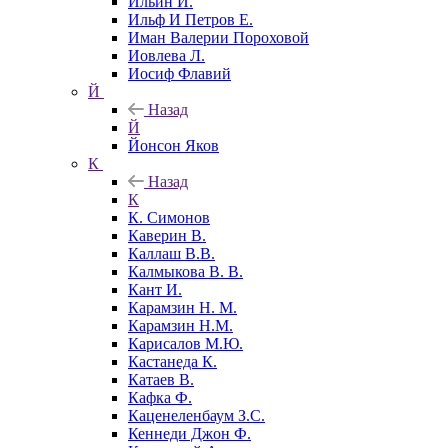
Ильин И.
Ильф И Петров Е.
Иман Валерии Пороховой
Иовлева Л.
Иосиф Флавий
Й
Назад
Й
Йонсон Яков
К
Назад
К
К. Симонов
Каверин В.
Каллаш В.В.
Калмыкова В. В.
Кант И.
Карамзин Н. М.
Карамзин Н.М.
Карисалов М.Ю.
Кастанеда К.
Катаев В.
Кафка Ф.
Каценеленбаум З.С.
Кеннеди Джон Ф.