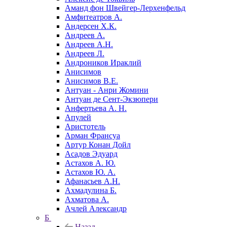
Аманд фон Швейгер-Лерхенфельд
Амфитеатров А.
Андерсен Х.К.
Андреев А.
Андреев А.Н.
Андреев Л.
Андроников Ираклий
Анисимов
Анисимов В.Е.
Антуан - Анри Жомини
Антуан де Сент-Экзюпери
Анфертьева А. Н.
Апулей
Аристотель
Арман Франсуа
Артур Конан Дойл
Асадов Эдуард
Астахов А. Ю.
Астахов Ю. А.
Афанасьев А.Н.
Ахмадулина Б.
Ахматова А.
Ачлей Александр
Б
Назад