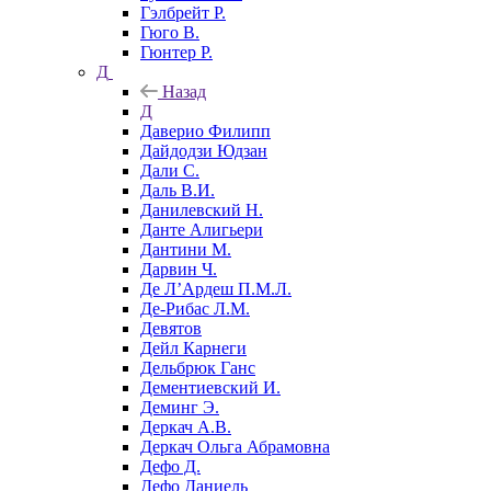
Гэлбрейт Р.
Гюго В.
Гюнтер Р.
Д
Назад
Д
Даверио Филипп
Дайдодзи Юдзан
Дали С.
Даль В.И.
Данилевский Н.
Данте Алигьери
Дантини М.
Дарвин Ч.
Де Л’Ардеш П.М.Л.
Де-Рибас Л.М.
Девятов
Дейл Карнеги
Дельбрюк Ганс
Дементиевский И.
Деминг Э.
Деркач А.В.
Деркач Ольга Абрамовна
Дефо Д.
Дефо Даниель