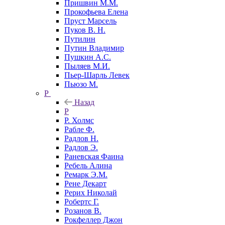
Пришвин М.М.
Прокофьева Елена
Пруст Марсель
Пуков В. Н.
Путилин
Путин Владимир
Пушкин А.С.
Пыляев М.И.
Пьер-Шарль Левек
Пьюзо М.
Р
Назад
Р
Р. Холмс
Рабле Ф.
Радлов Н.
Радлов Э.
Раневская Фаина
Ребель Алина
Ремарк Э.М.
Рене Декарт
Рерих Николай
Робертс Г.
Розанов В.
Рокфеллер Джон