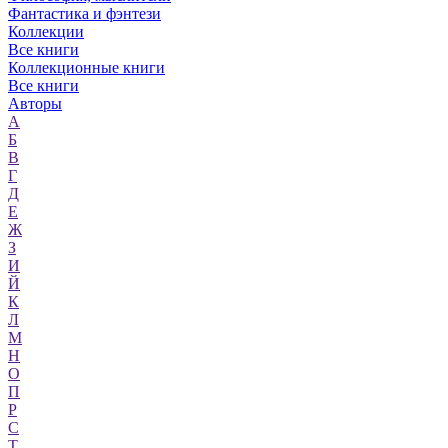
Фантастика и фэнтези
Коллекции
Все книги
Коллекционные книги
Все книги
Авторы
А
Б
В
Г
Д
Е
Ж
З
И
Й
К
Л
М
Н
О
П
Р
С
Т