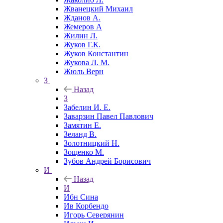
Жванецкий Михаил
Жданов А.
Жемеров А
Жилин Л.
Жуков Г.К.
Жуков Константин
Жукова Л. М.
Жюль Верн
З
Назад
З
Забелин И. Е.
Заварзин Павел Павлович
Замятин Е.
Зеланд В.
Золотницкий Н.
Зощенко М.
Зубов Андрей Борисович
И
Назад
И
Ибн Сина
Ив Корбендо
Игорь Северянин