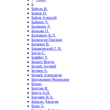
Б
Бабель И.
Бажов П.
Байов Алексей
Байрон Д.
Балашов Д.
Бальзак О.
Бальмонт К.Д.
Бальтасар Грасиан
Балязин В.
Барановский Г. В.
Бауэр С.
Баффет У.
Беккет Венди
Белый Андрей
Беляев А.
Беляев Александр
Бенджамин Франклин
Бенно
Бентам И.
Бенуа А.Н.
Бердяев Н.А.
Беркли Джордж
Берн Э.