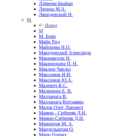
Лэйвери Брайан
Лялина М.А.
Ляпидевский Н.
М
Назад
М
М. Борн
Майн Рид
Майорова Н.О.
Македонский Александр
Макиавелли Н.
Макинциана П. Н.
Маклин Чарльз
Максимов И.И.
Максимов Ю.А.
Малевич К.С.
Малинина Е. В.
Малланага В.
Малланага Ватсьяяна
Малов Олег Львович
Мамин - Сибиряк Д.Н.
Мамин-Сибиряк Д.Н.
Мамонтов М. А.
Мандельштам О.
Манн Генрих