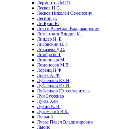
Лермонтов М.Ю.
Лесков Н.С.
Лесков Николай Семенович
Лесной Д.
Ли Куан Ю
Ликсо Вячеслав Владимирович
Лиментани Вирдис К.
Линдер И. Б.
Лисовский В. Г.
Лихачева Д.С.
Ломброзо Ч.
Ломоносов М.
Ломоносов М.В.
Лоренц Н.Ф
Лосев А. Ф.
Лубченков Ю. Н
Лубченков Ю. Н.
Лубченков Ю. составитель
Луи Буссенар
Луиза Хей
Лукин Е. В.
Лукомский В.К.
Луньюй
Лурье Павел Владимирович
Льюис