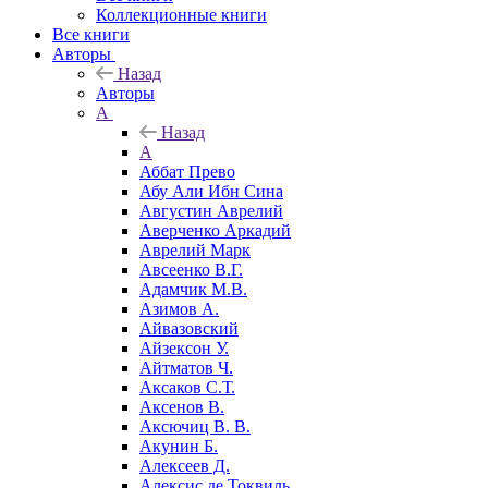
Коллекционные книги
Все книги
Авторы
Назад
Авторы
А
Назад
А
Аббат Прево
Абу Али Ибн Сина
Августин Аврелий
Аверченко Аркадий
Аврелий Марк
Авсеенко В.Г.
Адамчик М.В.
Азимов А.
Айвазовский
Айзексон У.
Айтматов Ч.
Аксаков С.Т.
Аксенов В.
Аксючиц В. В.
Акунин Б.
Алексеев Д.
Алексис де Токвиль