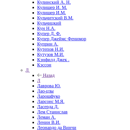
Кулинский А. Н.
Кулишер И. М.
Кулишер И.М.
Кульчитский В.М.
Кульчицкий
Кун Н.А.
Купер Д. Ф.
Купер Джеймс Фенимор
Куприн А.
Кутепов Н.И.
Кутузов М.И.
Кэнфилд Джек .
Кэссон
Л
Назад
Л
Лаврова Ю.
Лао-цзы
Ларошфуко
Ларсонс М.Я.
Ласерда Д.
Лем Станислав
Леман А.
Ленин В.И.
Леонардо да Винчи