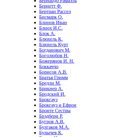
Бернардо Рафаэль
Бернетт Ф.
Бертран Рассел
Бисмарк О.
Блинов Иван
Блиох И.С.
Блок А.
Блюхель К.
Блюхель Курт
Богданович М.
Боголюбов Н.
Божерянов И. Н.
Боккаччо
Борисов А.В.
Братья Гримм
Бредли М.
Брикнер А.
Бродский И.
Брокгауз
Брокгауз и Ефрон
Бронте Сестры
Брэдбери Р.
Бугров А.В.
Булгаков М.А.
Булычев К.