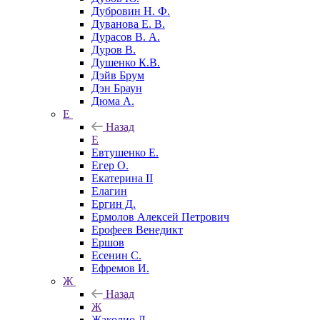
Дубровин Н. Ф.
Дуванова Е. В.
Дурасов В. А.
Дуров В.
Душенко К.В.
Дэйв Брум
Дэн Браун
Дюма А.
Е
Назад
Е
Евтушенко Е.
Егер О.
Екатерина II
Елагин
Ергин Д.
Ермолов Алексей Петрович
Ерофеев Венедикт
Ершов
Есенин С.
Ефремов И.
Ж
Назад
Ж
Жаколио Л.