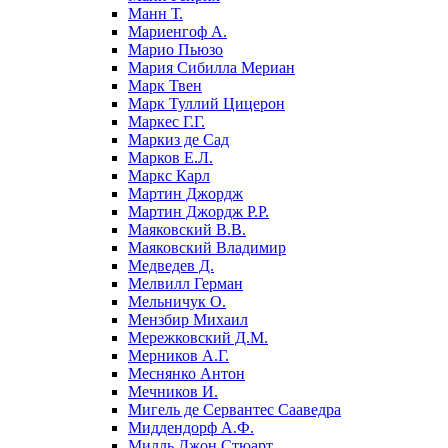
Манн Т.
Мариенгоф А.
Марио Пьюзо
Мария Сибилла Мериан
Марк Твен
Марк Туллий Цицерон
Маркес Г.Г.
Маркиз де Сад
Марков Е.Л.
Маркс Карл
Мартин Джордж
Мартин Джордж Р.Р.
Маяковский В.В.
Маяковский Владимир
Медведев Д.
Мелвилл Герман
Мельничук О.
Мензбир Михаил
Мережковский Д.М.
Мерников А.Г.
Меснянко Антон
Мечников И.
Мигель де Сервантес Сааведра
Миддендорф А.Ф.
Милль Джон Стюарт