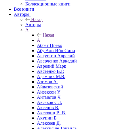
Коллекционные книги
Все книги
Авторы
Назад
Авторы
А
Назад
А
Аббат Прево
Абу Али Ибн Сина
Августин Аврелий
Аверченко Аркадий
Аврелий Марк
Авсеенко В.Г.
Адамчик М.В.
Азимов А.
Айвазовский
Айзексон У.
Айтматов Ч.
Аксаков С.Т.
Аксенов В.
Аксючиц В. В.
Акунин Б.
Алексеев Д.
Алексис де Токвиль