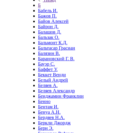
Б
Бабель И.
Бажов П.
Байов Алексей
Байрон Д.
Балашов Д.
Бальзак О.
Бальмонт К.Д.
Бальтасар Грасиан
Балязин В.
Барановский Г. В.
Бауэр С.
Баффет У.
Беккет Венди
Белый Андрей
Беляев А.
Беляев Александр
Бенджамин Франклин
Бенно
Бентам И.
Бенуа А.Н.
Бердяев Н.А.
Беркли Джордж
Берн Э.