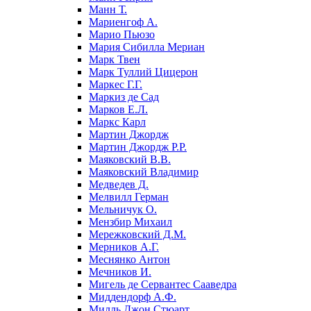
Манн Т.
Мариенгоф А.
Марио Пьюзо
Мария Сибилла Мериан
Марк Твен
Марк Туллий Цицерон
Маркес Г.Г.
Маркиз де Сад
Марков Е.Л.
Маркс Карл
Мартин Джордж
Мартин Джордж Р.Р.
Маяковский В.В.
Маяковский Владимир
Медведев Д.
Мелвилл Герман
Мельничук О.
Мензбир Михаил
Мережковский Д.М.
Мерников А.Г.
Меснянко Антон
Мечников И.
Мигель де Сервантес Сааведра
Миддендорф А.Ф.
Милль Джон Стюарт