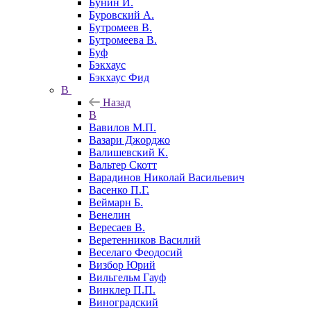
Бунин И.
Буровский А.
Бутромеев В.
Бутромеева В.
Буф
Бэкхаус
Бэкхаус Фид
В
Назад
В
Вавилов М.П.
Вазари Джорджо
Валишевский К.
Вальтер Скотт
Варадинов Николай Васильевич
Васенко П.Г.
Веймарн Б.
Венелин
Вересаев В.
Веретенников Василий
Веселаго Феодосий
Визбор Юрий
Вильгельм Гауф
Винклер П.П.
Виноградский