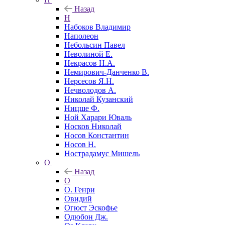
Назад
Н
Набоков Владимир
Наполеон
Небольсин Павел
Неволиной Е.
Некрасов Н.А.
Немирович-Данченко В.
Нерсесов Я.Н.
Нечволодов А.
Николай Кузанский
Ницше Ф.
Ной Харари Юваль
Носков Николай
Носов Константин
Носов Н.
Нострадамус Мишель
О
Назад
О
О. Генри
Овидий
Огюст Эскофье
Одюбон Дж.