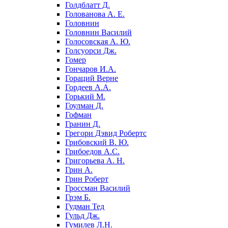
Голдблатт Д.
Голованова А. Е.
Головнин
Головнин Василий
Голосовская А. Ю.
Голсуорси Дж.
Гомер
Гончаров И.А.
Гораций Верне
Гордеев А.А.
Горький М.
Гоулман Д.
Гофман
Гранин Д.
Грегори Дэвид Робертс
Грибовский В. Ю.
Грибоедов А.С.
Григорьева А. Н.
Грин А.
Грин Роберт
Гроссман Василий
Грэм Б.
Гудман Тед
Гульд Дж.
Гумилев Л.Н.