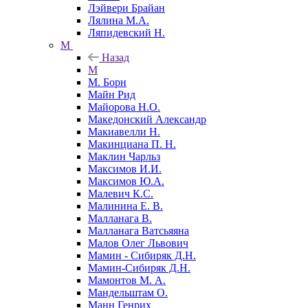
Лэйвери Брайан
Лялина М.А.
Ляпидевский Н.
М
Назад
М
М. Борн
Майн Рид
Майорова Н.О.
Македонский Александр
Макиавелли Н.
Макинциана П. Н.
Маклин Чарльз
Максимов И.И.
Максимов Ю.А.
Малевич К.С.
Малинина Е. В.
Малланага В.
Малланага Ватсьяяна
Малов Олег Львович
Мамин - Сибиряк Д.Н.
Мамин-Сибиряк Д.Н.
Мамонтов М. А.
Мандельштам О.
Манн Генрих