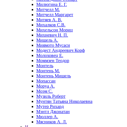
Милюгина Е. Г.
Митчелл М.
Митчелл Маргарет
Митяев А. В.
Михалков С.В.
Михельсон Мориц
Михневич Н. П.
Мишель А.
Миямото Мусаси
Модест Андреевич Корф
Молоховец Е.
Моммзен Теодор
Монтель
Монтень М.
Монтень Мишель
Мопассан
Моруа А.
Моэм С.
Музиль Роберт
Мунтян Татьяна Николаевна
Мутер Рихард
Мэнтл Джонатан
Мюллер А.
Мясников А. Л.
Н