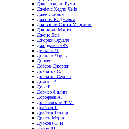
Джалаладдин Руми
Джеймс Хедли Чейз
Джек Лондон
Джером К. Джером
Джованни Санти-Маццини
Джонатан Мэнтл
Джонс Дэн
Джордж Оруэлл
Джорджетти Ф.
Диккенс Ч.
Диккенс Чарльз
Диоген
Добсон Джордж
Довлатов С.
Довлатов Сергей
Доминэ А.
Доре Г.
Дормер Филип
Дорофеев А.
Достоевский Ф.М.
Драйзер Т.
Драйзер Теодор
Дрюон Морис
Дубкова С. И.
Дубов Ю.