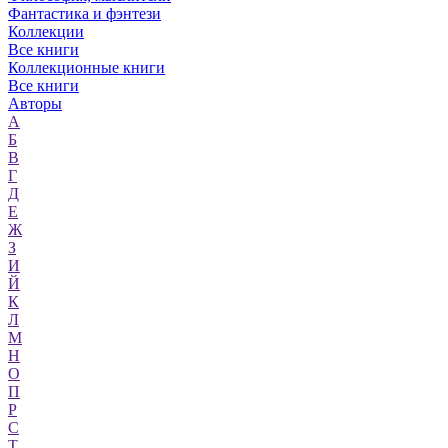
Фантастика и фэнтези
Коллекции
Все книги
Коллекционные книги
Все книги
Авторы
А
Б
В
Г
Д
Е
Ж
З
И
Й
К
Л
М
Н
О
П
Р
С
Т