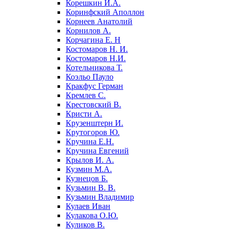
Корешкин И.А.
Коринфский Аполлон
Корнеев Анатолий
Корнилов А.
Корчагина Е. Н
Костомаров Н. И.
Костомаров Н.И.
Котельникова Т.
Коэльо Пауло
Кракфус Герман
Кремлев С.
Крестовский В.
Кристи А.
Крузенштерн И.
Крутогоров Ю.
Кручина Е.Н.
Кручина Евгений
Крылов И. А.
Кузмин М.А.
Кузнецов Б.
Кузьмин В. В.
Кузьмин Владимир
Кулаев Иван
Кулакова О.Ю.
Куликов В.