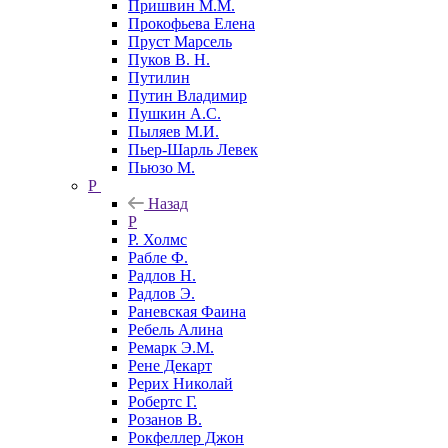
Пришвин М.М.
Прокофьева Елена
Пруст Марсель
Пуков В. Н.
Путилин
Путин Владимир
Пушкин А.С.
Пыляев М.И.
Пьер-Шарль Левек
Пьюзо М.
Р
Назад
Р
Р. Холмс
Рабле Ф.
Радлов Н.
Радлов Э.
Раневская Фаина
Ребель Алина
Ремарк Э.М.
Рене Декарт
Рерих Николай
Робертс Г.
Розанов В.
Рокфеллер Джон