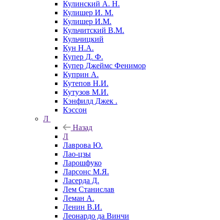
Кулинский А. Н.
Кулишер И. М.
Кулишер И.М.
Кульчитский В.М.
Кульчицкий
Кун Н.А.
Купер Д. Ф.
Купер Джеймс Фенимор
Куприн А.
Кутепов Н.И.
Кутузов М.И.
Кэнфилд Джек .
Кэссон
Л
Назад
Л
Лаврова Ю.
Лао-цзы
Ларошфуко
Ларсонс М.Я.
Ласерда Д.
Лем Станислав
Леман А.
Ленин В.И.
Леонардо да Винчи