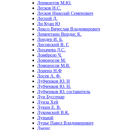
Лермонтов М.Ю.
Лесков Н.С.
Лесков Николай Семенович
Лесной Д.
Ли Куан Ю
Ликсо Вячеслав Владимирович
Лиментани Вирдис К.
Линдер И. Б.
Лисовский В. Г.
Лихачева Д.С.
Ломброзо Ч.
Ломоносов М.
Ломоносов М.В.
Лоренц Н.Ф
Лосев А. Ф.
Лубченков Ю. Н
Лубченков Ю. Н.
Лубченков Ю. составитель
Луи Буссенар
Луиза Хей
Лукин Е. В.
Лукомский В.К.
Луньюй
Лурье Павел Владимирович
Льюис