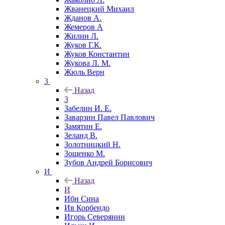
Жванецкий Михаил
Жданов А.
Жемеров А
Жилин Л.
Жуков Г.К.
Жуков Константин
Жукова Л. М.
Жюль Верн
З
Назад
З
Забелин И. Е.
Заварзин Павел Павлович
Замятин Е.
Зеланд В.
Золотницкий Н.
Зощенко М.
Зубов Андрей Борисович
И
Назад
И
Ибн Сина
Ив Корбендо
Игорь Северянин