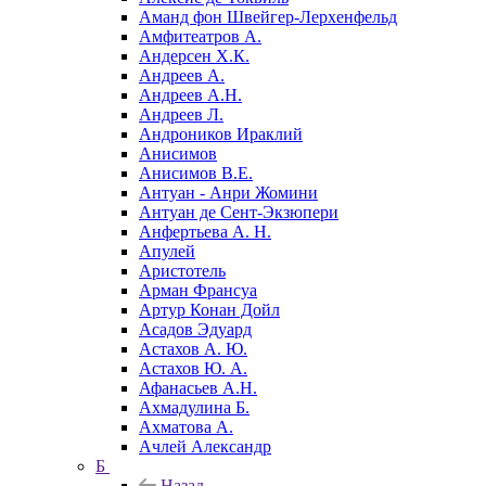
Аманд фон Швейгер-Лерхенфельд
Амфитеатров А.
Андерсен Х.К.
Андреев А.
Андреев А.Н.
Андреев Л.
Андроников Ираклий
Анисимов
Анисимов В.Е.
Антуан - Анри Жомини
Антуан де Сент-Экзюпери
Анфертьева А. Н.
Апулей
Аристотель
Арман Франсуа
Артур Конан Дойл
Асадов Эдуард
Астахов А. Ю.
Астахов Ю. А.
Афанасьев А.Н.
Ахмадулина Б.
Ахматова А.
Ачлей Александр
Б
Назад