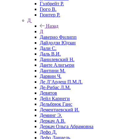
Гэлбрейт Р.
Гюго В.
Гюнтер Р.
Д
Назад
Д
Даверио Филипп
Дайдодзи Юдзан
Дали С.
Даль В.И.
Данилевский Н.
Данте Алигьери
Дантини М.
Дарвин Ч.
Де Л’Ардеш П.М.Л.
Де-Рибас Л.М.
Девятов
Дейл Карнеги
Дельбрюк Ганс
Дементиевский И.
Деминг Э.
Деркач А.В.
Деркач Ольга Абрамовна
Дефо Д.
Дефо Даниель