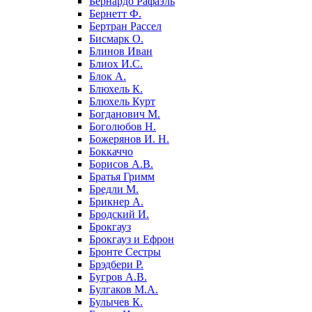
Бернардо Рафаэль
Бернетт Ф.
Бертран Рассел
Бисмарк О.
Блинов Иван
Блиох И.С.
Блок А.
Блюхель К.
Блюхель Курт
Богданович М.
Боголюбов Н.
Божерянов И. Н.
Боккаччо
Борисов А.В.
Братья Гримм
Бредли М.
Брикнер А.
Бродский И.
Брокгауз
Брокгауз и Ефрон
Бронте Сестры
Брэдбери Р.
Бугров А.В.
Булгаков М.А.
Булычев К.