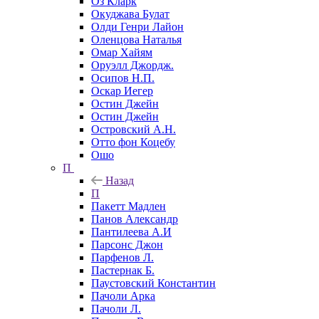
Оз Кларк
Окуджава Булат
Олди Генри Лайон
Оленцова Наталья
Омар Хайям
Оруэлл Джордж.
Осипов Н.П.
Оскар Иегер
Остин Джейн
Остин Джейн
Островский А.Н.
Отто фон Коцебу
Ошо
П
Назад
П
Пакетт Мадлен
Панов Александр
Пантилеева А.И
Парсонс Джон
Парфенов Л.
Пастернак Б.
Паустовский Константин
Пачоли Арка
Пачоли Л.