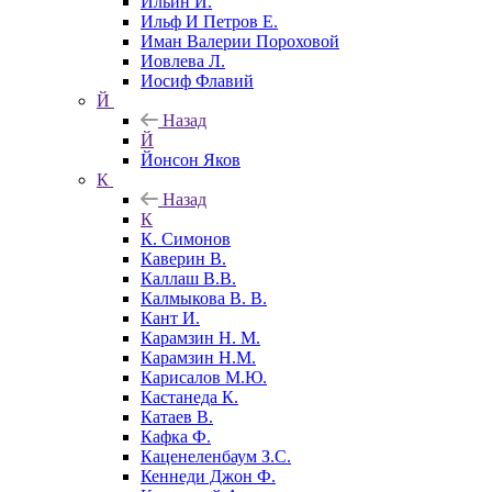
Ильин И.
Ильф И Петров Е.
Иман Валерии Пороховой
Иовлева Л.
Иосиф Флавий
Й
Назад
Й
Йонсон Яков
К
Назад
К
К. Симонов
Каверин В.
Каллаш В.В.
Калмыкова В. В.
Кант И.
Карамзин Н. М.
Карамзин Н.М.
Карисалов М.Ю.
Кастанеда К.
Катаев В.
Кафка Ф.
Каценеленбаум З.С.
Кеннеди Джон Ф.