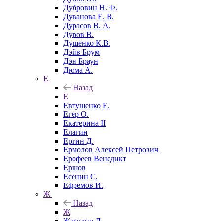
Дубровин Н. Ф.
Дуванова Е. В.
Дурасов В. А.
Дуров В.
Душенко К.В.
Дэйв Брум
Дэн Браун
Дюма А.
Е
Назад
Е
Евтушенко Е.
Егер О.
Екатерина II
Елагин
Ергин Д.
Ермолов Алексей Петрович
Ерофеев Венедикт
Ершов
Есенин С.
Ефремов И.
Ж
Назад
Ж
Жаколио Л.