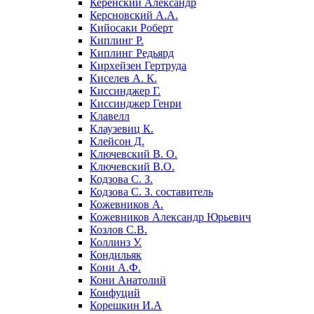
Керенский Александр
Керсновский А.А.
Кийосаки Роберт
Киплинг Р.
Киплинг Редьярд
Кирхейзен Гертруда
Киселев А. К.
Киссинджер Г.
Киссинджер Генри
Клавелл
Клаузевиц К.
Клейсон Д.
Ключевский В. О.
Ключевский В.О.
Кодзова С. З.
Кодзова С. З. составитель
Кожевников А.
Кожевников Александр Юрьевич
Козлов С.В.
Коллинз У.
Кондильяк
Кони А.Ф.
Кони Анатолий
Конфуций
Корешкин И.А