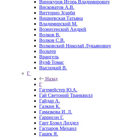
Винокуров Игорь Владимирович
Висковатов А.В.
Витторио Згарби
Вишневская Татьяна
Владимирский М.
Вознесенский Андрей
Волков В.
Волков С.В.
Волковский Николай Лукьянович
Вольтер
Врангель
Вулф Томас
Высоцкий В.
Г
Назад
Г
Гагемейстер Ю.А.
Гай Светоний Транквилл
Гайдар А.
Галкин К.
Гамазкова И. Л.
Гаррисон Г.
Гарт Бэзил Лиддел
Гаспаров Михаил
Гашек Я.