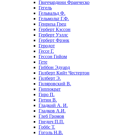
Гвиччардини Франческо
Гегель
Гельвальд Ф.
Гельмольт Г.Ф.
Генриха Грец
Герберт Кэссон
Герберт Уэллс
Герберт Фрэнк
Геродот
Гессе Г.
Гессон Гийом
Гете
Гиббон Эдуард
Гилберт Кийт Честертон
Гилберт Э.
Гиляровский В.
Гиппократ
Гиро П.
Гитин В.
Гладкий А. И.
Гладков А.И.
Глеб Громов
Гнедич П.П.
Гоббс Т.
Гоголь Н.В.