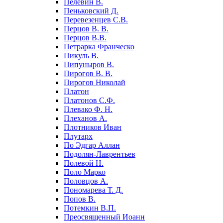
Пелевин В.
Пеньковский Д.
Перевезенцев С.В.
Перцов В. В.
Перцов В.В.
Петрарка Франческо
Пикуль В.
Пипуныров В.
Пирогов В. В.
Пирогов Николай
Платон
Платонов С.Ф.
Плевако Ф. Н.
Плеханов А.
Плотников Иван
Плутарх
По Эдгар Аллан
Подолян-Лаврентьев
Полевой Н.
Поло Марко
Половцов А.
Пономарева Т. Д.
Попов В.
Потемкин В.П.
Преосвященный Иоанн