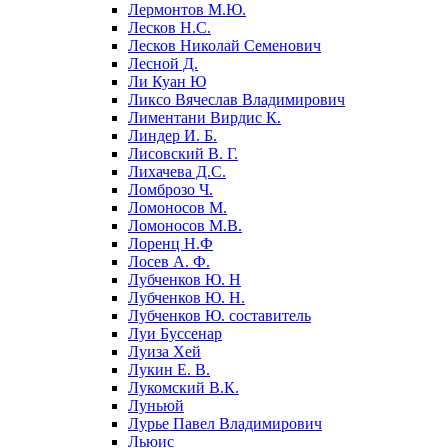
Лермонтов М.Ю.
Лесков Н.С.
Лесков Николай Семенович
Лесной Д.
Ли Куан Ю
Ликсо Вячеслав Владимирович
Лиментани Вирдис К.
Линдер И. Б.
Лисовский В. Г.
Лихачева Д.С.
Ломброзо Ч.
Ломоносов М.
Ломоносов М.В.
Лоренц Н.Ф
Лосев А. Ф.
Лубченков Ю. Н
Лубченков Ю. Н.
Лубченков Ю. составитель
Луи Буссенар
Луиза Хей
Лукин Е. В.
Лукомский В.К.
Луньюй
Лурье Павел Владимирович
Льюис