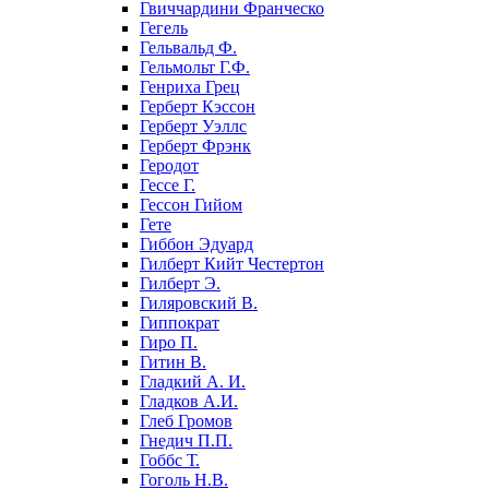
Гвиччардини Франческо
Гегель
Гельвальд Ф.
Гельмольт Г.Ф.
Генриха Грец
Герберт Кэссон
Герберт Уэллс
Герберт Фрэнк
Геродот
Гессе Г.
Гессон Гийом
Гете
Гиббон Эдуард
Гилберт Кийт Честертон
Гилберт Э.
Гиляровский В.
Гиппократ
Гиро П.
Гитин В.
Гладкий А. И.
Гладков А.И.
Глеб Громов
Гнедич П.П.
Гоббс Т.
Гоголь Н.В.