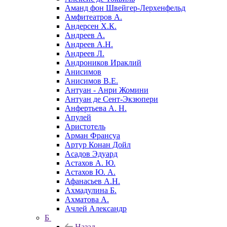
Аманд фон Швейгер-Лерхенфельд
Амфитеатров А.
Андерсен Х.К.
Андреев А.
Андреев А.Н.
Андреев Л.
Андроников Ираклий
Анисимов
Анисимов В.Е.
Антуан - Анри Жомини
Антуан де Сент-Экзюпери
Анфертьева А. Н.
Апулей
Аристотель
Арман Франсуа
Артур Конан Дойл
Асадов Эдуард
Астахов А. Ю.
Астахов Ю. А.
Афанасьев А.Н.
Ахмадулина Б.
Ахматова А.
Ачлей Александр
Б
Назад