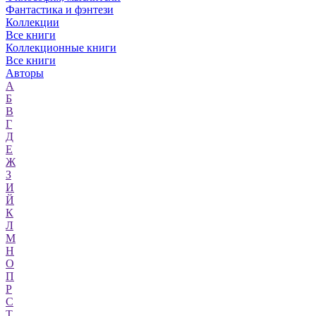
Фантастика и фэнтези
Коллекции
Все книги
Коллекционные книги
Все книги
Авторы
А
Б
В
Г
Д
Е
Ж
З
И
Й
К
Л
М
Н
О
П
Р
С
Т