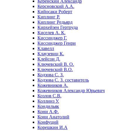
Керенский Александр
Керсновский А.А.
Кийосаки Роберт
Киплинг Р.
Киплинг Редьярд
Кирхейзен Гертруда
Киселев А. К.
Киссинджер Г.
Киссинджер Генри
Клавелл
Клаузевиц К.
Клейсон Д.
Ключевский В. О.
Ключевский В.О.
Кодзова С. З.
Кодзова С. З. составитель
Кожевников А.
Кожевников Александр Юрьевич
Козлов С.В.
Коллинз У.
Кондильяк
Кони А.Ф.
Кони Анатолий
Конфуций
Корешкин И.А