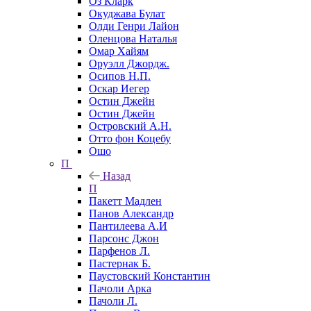
Оз Кларк
Окуджава Булат
Олди Генри Лайон
Оленцова Наталья
Омар Хайям
Оруэлл Джордж.
Осипов Н.П.
Оскар Иегер
Остин Джейн
Остин Джейн
Островский А.Н.
Отто фон Коцебу
Ошо
П
Назад
П
Пакетт Мадлен
Панов Александр
Пантилеева А.И
Парсонс Джон
Парфенов Л.
Пастернак Б.
Паустовский Константин
Пачоли Арка
Пачоли Л.