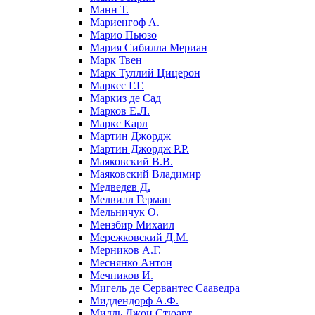
Манн Т.
Мариенгоф А.
Марио Пьюзо
Мария Сибилла Мериан
Марк Твен
Марк Туллий Цицерон
Маркес Г.Г.
Маркиз де Сад
Марков Е.Л.
Маркс Карл
Мартин Джордж
Мартин Джордж Р.Р.
Маяковский В.В.
Маяковский Владимир
Медведев Д.
Мелвилл Герман
Мельничук О.
Мензбир Михаил
Мережковский Д.М.
Мерников А.Г.
Меснянко Антон
Мечников И.
Мигель де Сервантес Сааведра
Миддендорф А.Ф.
Милль Джон Стюарт