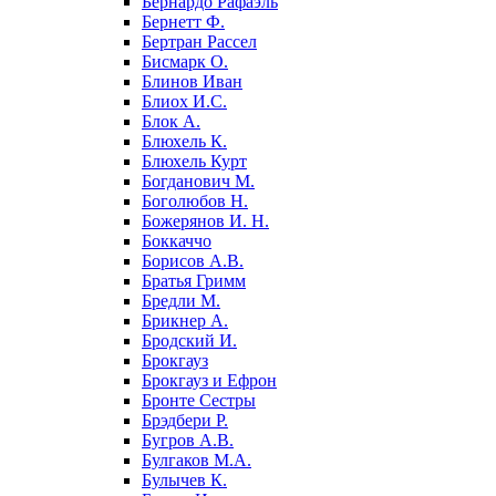
Бернардо Рафаэль
Бернетт Ф.
Бертран Рассел
Бисмарк О.
Блинов Иван
Блиох И.С.
Блок А.
Блюхель К.
Блюхель Курт
Богданович М.
Боголюбов Н.
Божерянов И. Н.
Боккаччо
Борисов А.В.
Братья Гримм
Бредли М.
Брикнер А.
Бродский И.
Брокгауз
Брокгауз и Ефрон
Бронте Сестры
Брэдбери Р.
Бугров А.В.
Булгаков М.А.
Булычев К.