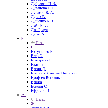
Дубровин Н. Ф.
Дуванова Е. В.
Дурасов В. А.
Дуров В.
Душенко К.В.
Дэйв Брум
Дэн Браун
Дюма А.
Е
Назад
Е
Евтушенко Е.
Егер О.
Екатерина II
Елагин
Ергин Д.
Ермолов Алексей Петрович
Ерофеев Венедикт
Ершов
Есенин С.
Ефремов И.
Ж
Назад
Ж
Жаколио Л.