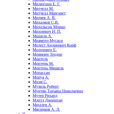
Милюгина Е. Г.
Митчелл М.
Митчелл Маргарет
Митяев А. В.
Михалков С.В.
Михельсон Мориц
Михневич Н. П.
Мишель А.
Миямото Мусаси
Модест Андреевич Корф
Молоховец Е.
Моммзен Теодор
Монтель
Монтень М.
Монтень Мишель
Мопассан
Моруа А.
Моэм С.
Музиль Роберт
Мунтян Татьяна Николаевна
Мутер Рихард
Мэнтл Джонатан
Мюллер А.
Мясников А. Л.
Н