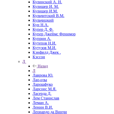
Кулинский А. Н.
Кулишер И. М.
Кулишер И.М.
Кульчитский В.М.
Кульчицкий
Кун Н.А.
Купер Д. Ф.
Купер Джеймс Фенимор
Куприн А.
Кутепов Н.И.
Кутузов М.И.
Кэнфилд Джек .
Кэссон
Л
Назад
Л
Лаврова Ю.
Лао-цзы
Ларошфуко
Ларсонс М.Я.
Ласерда Д.
Лем Станислав
Леман А.
Ленин В.И.
Леонардо да Винчи