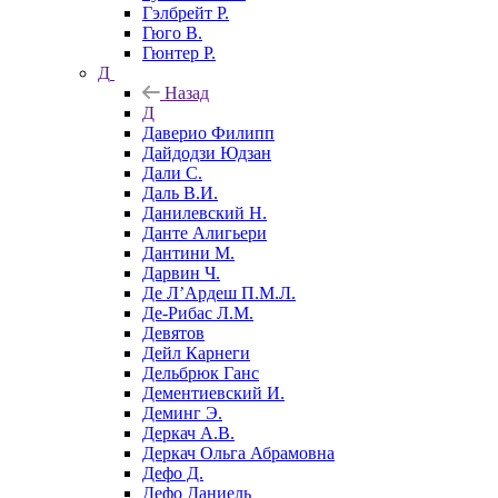
Гэлбрейт Р.
Гюго В.
Гюнтер Р.
Д
Назад
Д
Даверио Филипп
Дайдодзи Юдзан
Дали С.
Даль В.И.
Данилевский Н.
Данте Алигьери
Дантини М.
Дарвин Ч.
Де Л’Ардеш П.М.Л.
Де-Рибас Л.М.
Девятов
Дейл Карнеги
Дельбрюк Ганс
Дементиевский И.
Деминг Э.
Деркач А.В.
Деркач Ольга Абрамовна
Дефо Д.
Дефо Даниель