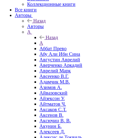
Коллекционные книги
Все книги
Авторы
Назад
Авторы
А
Назад
А
Аббат Прево
Абу Али Ибн Сина
Августин Аврелий
Аверченко Аркадий
Аврелий Марк
Авсеенко В.Г.
Адамчик М.В.
Азимов А.
Айвазовский
Айзексон У.
Айтматов Ч.
Аксаков С.Т.
Аксенов В.
Аксючиц В. В.
Акунин Б.
Алексеев Д.
Алексис де Токвиль