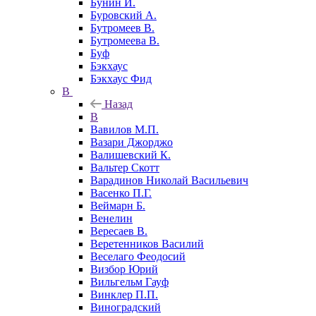
Бунин И.
Буровский А.
Бутромеев В.
Бутромеева В.
Буф
Бэкхаус
Бэкхаус Фид
В
Назад
В
Вавилов М.П.
Вазари Джорджо
Валишевский К.
Вальтер Скотт
Варадинов Николай Васильевич
Васенко П.Г.
Веймарн Б.
Венелин
Вересаев В.
Веретенников Василий
Веселаго Феодосий
Визбор Юрий
Вильгельм Гауф
Винклер П.П.
Виноградский