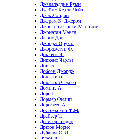
Джалаладдин Руми
Джеймс Хедли Чейз
Джек Лондон
Джером К. Джером
Джованни Санти-Маццини
Джонатан Мэнтл
Джонс Дэн
Джордж Оруэлл
Джорджетти Ф.
Диккенс Ч.
Диккенс Чарльз
Диоген
Добсон Джордж
Довлатов С.
Довлатов Сергей
Доминэ А.
Доре Г.
Дормер Филип
Дорофеев А.
Достоевский Ф.М.
Драйзер Т.
Драйзер Теодор
Дрюон Морис
Дубкова С. И.
Дубов Ю.