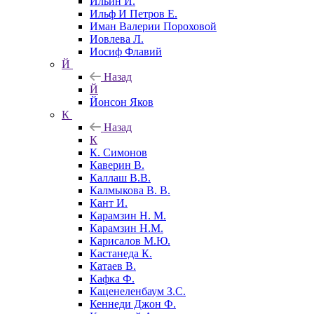
Ильин И.
Ильф И Петров Е.
Иман Валерии Пороховой
Иовлева Л.
Иосиф Флавий
Й
Назад
Й
Йонсон Яков
К
Назад
К
К. Симонов
Каверин В.
Каллаш В.В.
Калмыкова В. В.
Кант И.
Карамзин Н. М.
Карамзин Н.М.
Карисалов М.Ю.
Кастанеда К.
Катаев В.
Кафка Ф.
Каценеленбаум З.С.
Кеннеди Джон Ф.