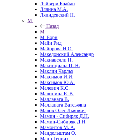
Лэйвери Брайан
Лялина М.А.
Ляпидевский Н.
М
Назад
М
М. Борн
Майн Рид
Майорова Н.О.
Македонский Александр
Макиавелли Н.
Макинциана П. Н.
Маклин Чарльз
Максимов И.И.
Максимов Ю.А.
Малевич К.С.
Малинина Е. В.
Малланага В.
Малланага Ватсьяяна
Малов Олег Львович
Мамин - Сибиряк Д.Н.
Мамин-Сибиряк Д.Н.
Мамонтов М. А.
Мандельштам О.
Манн Генрих