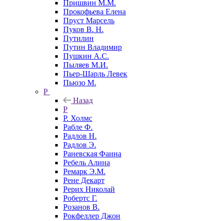
Пришвин М.М.
Прокофьева Елена
Пруст Марсель
Пуков В. Н.
Путилин
Путин Владимир
Пушкин А.С.
Пыляев М.И.
Пьер-Шарль Левек
Пьюзо М.
Р
Назад
Р
Р. Холмс
Рабле Ф.
Радлов Н.
Радлов Э.
Раневская Фаина
Ребель Алина
Ремарк Э.М.
Рене Декарт
Рерих Николай
Робертс Г.
Розанов В.
Рокфеллер Джон