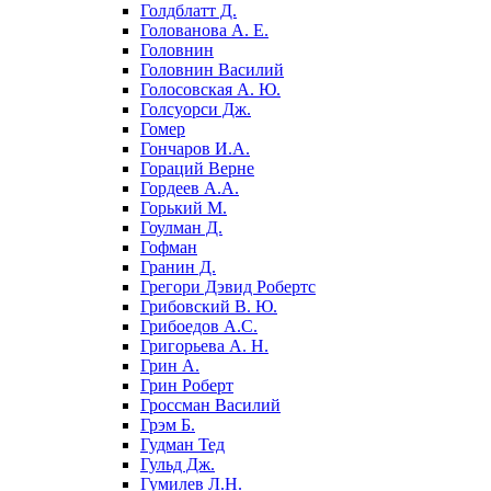
Голдблатт Д.
Голованова А. Е.
Головнин
Головнин Василий
Голосовская А. Ю.
Голсуорси Дж.
Гомер
Гончаров И.А.
Гораций Верне
Гордеев А.А.
Горький М.
Гоулман Д.
Гофман
Гранин Д.
Грегори Дэвид Робертс
Грибовский В. Ю.
Грибоедов А.С.
Григорьева А. Н.
Грин А.
Грин Роберт
Гроссман Василий
Грэм Б.
Гудман Тед
Гульд Дж.
Гумилев Л.Н.