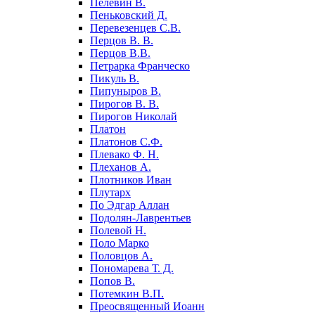
Пелевин В.
Пеньковский Д.
Перевезенцев С.В.
Перцов В. В.
Перцов В.В.
Петрарка Франческо
Пикуль В.
Пипуныров В.
Пирогов В. В.
Пирогов Николай
Платон
Платонов С.Ф.
Плевако Ф. Н.
Плеханов А.
Плотников Иван
Плутарх
По Эдгар Аллан
Подолян-Лаврентьев
Полевой Н.
Поло Марко
Половцов А.
Пономарева Т. Д.
Попов В.
Потемкин В.П.
Преосвященный Иоанн