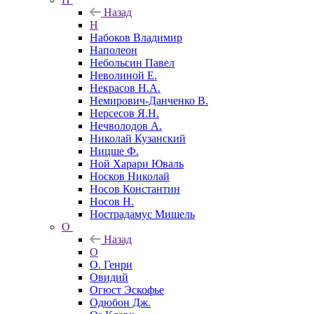
Назад
Н
Набоков Владимир
Наполеон
Небольсин Павел
Неволиной Е.
Некрасов Н.А.
Немирович-Данченко В.
Нерсесов Я.Н.
Нечволодов А.
Николай Кузанский
Ницше Ф.
Ной Харари Юваль
Носков Николай
Носов Константин
Носов Н.
Нострадамус Мишель
О
Назад
О
О. Генри
Овидий
Огюст Эскофье
Одюбон Дж.