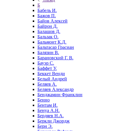
Б
Бабель И.
Бажов П.
Байов Алексей
Байрон Д.
Балашов Д.
Бальзак О.
Бальмонт К.Д.
Бальтасар Грасиан
Балязин В.
Барановский Г. В.
Бауэр С.
Баффет У.
Беккет Венди
Белый Андрей
Беляев А.
Беляев Александр
Бенджамин Франклин
Бенно
Бентам И.
Бенуа А.Н.
Бердяев Н.А.
Беркли Джордж
Берн Э.