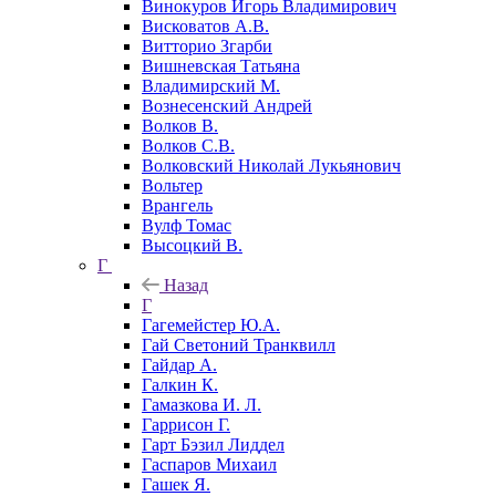
Винокуров Игорь Владимирович
Висковатов А.В.
Витторио Згарби
Вишневская Татьяна
Владимирский М.
Вознесенский Андрей
Волков В.
Волков С.В.
Волковский Николай Лукьянович
Вольтер
Врангель
Вулф Томас
Высоцкий В.
Г
Назад
Г
Гагемейстер Ю.А.
Гай Светоний Транквилл
Гайдар А.
Галкин К.
Гамазкова И. Л.
Гаррисон Г.
Гарт Бэзил Лиддел
Гаспаров Михаил
Гашек Я.