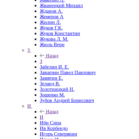
Жванецкий Михаил
Жданов А.
Жемеров А
Жилин Л.
Жуков Г.К.
Жуков Константин
Жукова Л. М.
Жюль Верн
З
Назад
З
Забелин И. Е.
Заварзин Павел Павлович
Замятин Е.
Зеланд В.
Золотницкий Н.
Зощенко М.
Зубов Андрей Борисович
И
Назад
И
Ибн Сина
Ив Корбендо
Игорь Северянин