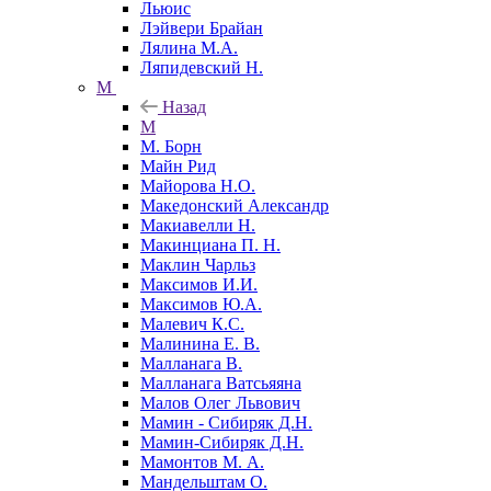
Льюис
Лэйвери Брайан
Лялина М.А.
Ляпидевский Н.
М
Назад
М
М. Борн
Майн Рид
Майорова Н.О.
Македонский Александр
Макиавелли Н.
Макинциана П. Н.
Маклин Чарльз
Максимов И.И.
Максимов Ю.А.
Малевич К.С.
Малинина Е. В.
Малланага В.
Малланага Ватсьяяна
Малов Олег Львович
Мамин - Сибиряк Д.Н.
Мамин-Сибиряк Д.Н.
Мамонтов М. А.
Мандельштам О.