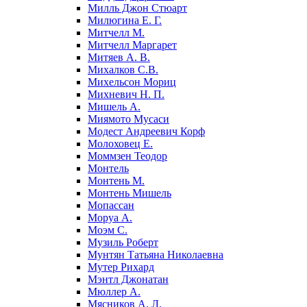
Милль Джон Стюарт
Милюгина Е. Г.
Митчелл М.
Митчелл Маргарет
Митяев А. В.
Михалков С.В.
Михельсон Мориц
Михневич Н. П.
Мишель А.
Миямото Мусаси
Модест Андреевич Корф
Молоховец Е.
Моммзен Теодор
Монтель
Монтень М.
Монтень Мишель
Мопассан
Моруа А.
Моэм С.
Музиль Роберт
Мунтян Татьяна Николаевна
Мутер Рихард
Мэнтл Джонатан
Мюллер А.
Мясников А. Л.