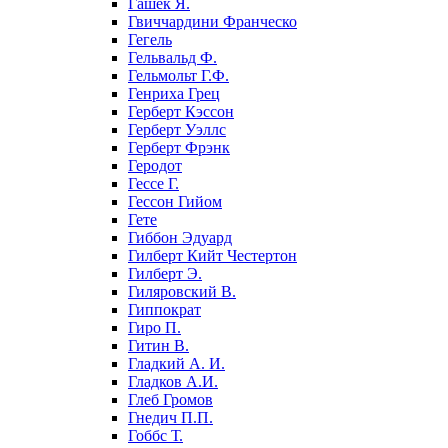
Гашек Я.
Гвиччардини Франческо
Гегель
Гельвальд Ф.
Гельмольт Г.Ф.
Генриха Грец
Герберт Кэссон
Герберт Уэллс
Герберт Фрэнк
Геродот
Гессе Г.
Гессон Гийом
Гете
Гиббон Эдуард
Гилберт Кийт Честертон
Гилберт Э.
Гиляровский В.
Гиппократ
Гиро П.
Гитин В.
Гладкий А. И.
Гладков А.И.
Глеб Громов
Гнедич П.П.
Гоббс Т.