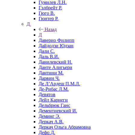
Гумилев Л.Н.
Гэлбрейт Р.
Гюго В.
Гюнтер Р.
Д
Назад
Д
Даверио Филипп
Дайдодзи Юдзан
Дали С.
Даль В.И.
Данилевский Н.
Данте Алигьери
Дантини М.
Дарвин Ч.
Де Л’Ардеш П.М.Л.
Де-Рибас Л.М.
Девятов
Дейл Карнеги
Дельбрюк Ганс
Дементиевский И.
Деминг Э.
Деркач А.В.
Деркач Ольга Абрамовна
Дефо Д.