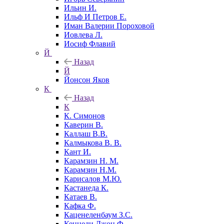
Ильин И.
Ильф И Петров Е.
Иман Валерии Пороховой
Иовлева Л.
Иосиф Флавий
Й
Назад
Й
Йонсон Яков
К
Назад
К
К. Симонов
Каверин В.
Каллаш В.В.
Калмыкова В. В.
Кант И.
Карамзин Н. М.
Карамзин Н.М.
Карисалов М.Ю.
Кастанеда К.
Катаев В.
Кафка Ф.
Каценеленбаум З.С.
Кеннеди Джон Ф.