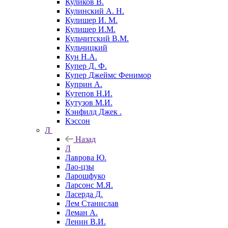
Куликов В.
Кулинский А. Н.
Кулишер И. М.
Кулишер И.М.
Кульчитский В.М.
Кульчицкий
Кун Н.А.
Купер Д. Ф.
Купер Джеймс Фенимор
Куприн А.
Кутепов Н.И.
Кутузов М.И.
Кэнфилд Джек .
Кэссон
Л
Назад
Л
Лаврова Ю.
Лао-цзы
Ларошфуко
Ларсонс М.Я.
Ласерда Д.
Лем Станислав
Леман А.
Ленин В.И.