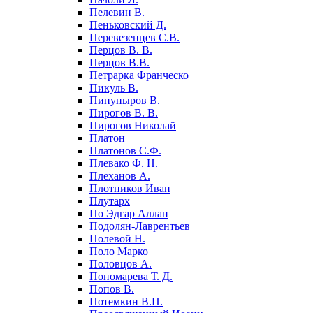
Пелевин В.
Пеньковский Д.
Перевезенцев С.В.
Перцов В. В.
Перцов В.В.
Петрарка Франческо
Пикуль В.
Пипуныров В.
Пирогов В. В.
Пирогов Николай
Платон
Платонов С.Ф.
Плевако Ф. Н.
Плеханов А.
Плотников Иван
Плутарх
По Эдгар Аллан
Подолян-Лаврентьев
Полевой Н.
Поло Марко
Половцов А.
Пономарева Т. Д.
Попов В.
Потемкин В.П.