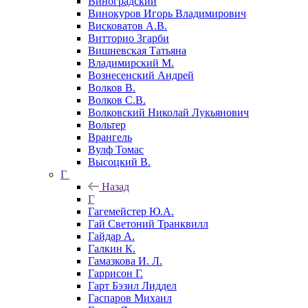
Виноградский
Винокуров Игорь Владимирович
Висковатов А.В.
Витторио Згарби
Вишневская Татьяна
Владимирский М.
Вознесенский Андрей
Волков В.
Волков С.В.
Волковский Николай Лукьянович
Вольтер
Врангель
Вулф Томас
Высоцкий В.
Г
Назад
Г
Гагемейстер Ю.А.
Гай Светоний Транквилл
Гайдар А.
Галкин К.
Гамазкова И. Л.
Гаррисон Г.
Гарт Бэзил Лиддел
Гаспаров Михаил