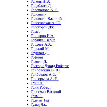
Гоголь Н.В.
Голдблатт Д.
Голованова А. Е.
Головнин
Головнин Василий
Голосовская А. Ю.
Голсуорси Дж.
Гомер
Гончаров И.А.
Гораций Верне
Гордеев А.А.
Горький М.
Гоулман Д.
Гофман
Гранин Д.
Грегори Дэвид Робертс
Грибовский В. Ю.
Грибоедов А.С.
Григорьева А. Н.
Грин А.
Грин Роберт
Гроссман Василий
Грэм Б.
Гудман Тед
Гульд Дж.