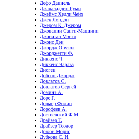
Дефо Даниель
Джалаладдин Руми
Джеймс Хедли Чейз
Джек Лондон
Джером К. Джером
Джованни Санти-Маццини
Джонатан Мэнтл
Джонс Дэн
Джордж Оруэлл
Джорджетти Ф.
Диккенс Ч.
Диккенс Чарльз
Диоген
Добсон Джордж
Довлатов С.
Довлатов Сергей
Доминэ А.
Доре Г.
Дормер Филип
Дорофеев А.
Достоевский Ф.М.
Драйзер Т.
Драйзер Теодор
Дрюон Морис
Дубкова С. И.