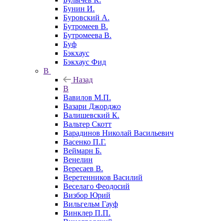
Бунин И.
Буровский А.
Бутромеев В.
Бутромеева В.
Буф
Бэкхаус
Бэкхаус Фид
В
Назад
В
Вавилов М.П.
Вазари Джорджо
Валишевский К.
Вальтер Скотт
Варадинов Николай Васильевич
Васенко П.Г.
Веймарн Б.
Венелин
Вересаев В.
Веретенников Василий
Веселаго Феодосий
Визбор Юрий
Вильгельм Гауф
Винклер П.П.