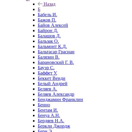
Назад
Б
Бабель И.
Бажов П.
Байов Алексей
Байрон Д.
Балашов Д.
Бальзак О.
Бальмонт К.Д.
Бальтасар Грасиан
Балязин В.
Барановский Г. В.
Бауэр С.
Баффет У.
Беккет Венди
Белый Андрей
Беляев А.
Беляев Александр
Бенджамин Франклин
Бенно
Бентам И.
Бенуа А.Н.
Бердяев Н.А.
Беркли Джордж
Берн Э.