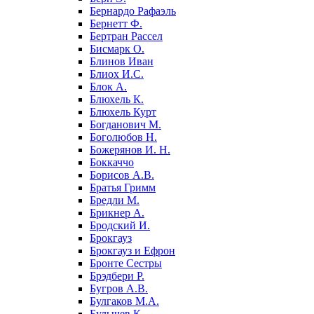
Бернардо Рафаэль
Бернетт Ф.
Бертран Рассел
Бисмарк О.
Блинов Иван
Блиох И.С.
Блок А.
Блюхель К.
Блюхель Курт
Богданович М.
Боголюбов Н.
Божерянов И. Н.
Боккаччо
Борисов А.В.
Братья Гримм
Бредли М.
Брикнер А.
Бродский И.
Брокгауз
Брокгауз и Ефрон
Бронте Сестры
Брэдбери Р.
Бугров А.В.
Булгаков М.А.
Булычев К.