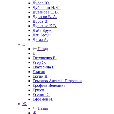
Дубов Ю.
Дубровин Н. Ф.
Дуванова Е. В.
Дурасов В. А.
Дуров В.
Душенко К.В.
Дэйв Брум
Дэн Браун
Дюма А.
Е
Назад
Е
Евтушенко Е.
Егер О.
Екатерина II
Елагин
Ергин Д.
Ермолов Алексей Петрович
Ерофеев Венедикт
Ершов
Есенин С.
Ефремов И.
Ж
Назад
Ж