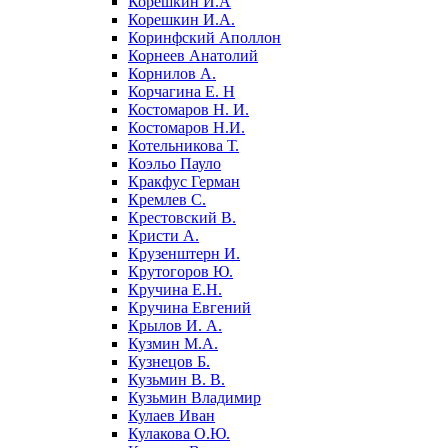
Корешкин И.А
Корешкин И.А.
Коринфский Аполлон
Корнеев Анатолий
Корнилов А.
Корчагина Е. Н
Костомаров Н. И.
Костомаров Н.И.
Котельникова Т.
Коэльо Пауло
Кракфус Герман
Кремлев С.
Крестовский В.
Кристи А.
Крузенштерн И.
Крутогоров Ю.
Кручина Е.Н.
Кручина Евгений
Крылов И. А.
Кузмин М.А.
Кузнецов Б.
Кузьмин В. В.
Кузьмин Владимир
Кулаев Иван
Кулакова О.Ю.