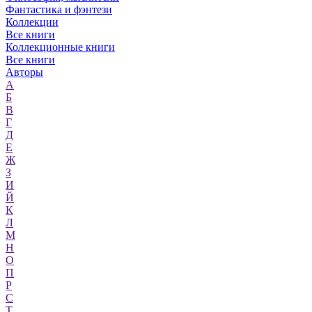
Фантастика и фэнтези
Коллекции
Все книги
Коллекционные книги
Все книги
Авторы
А
Б
В
Г
Д
Е
Ж
З
И
Й
К
Л
М
Н
О
П
Р
С
Т