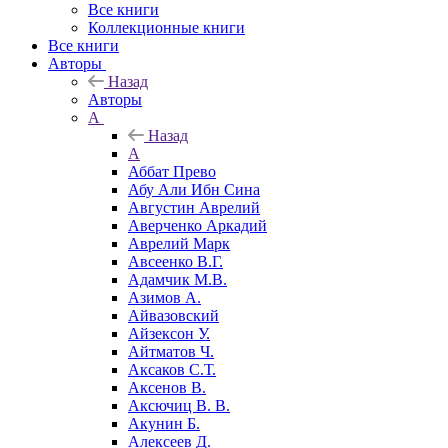
Все книги
Коллекционные книги
Все книги
Авторы
Назад
Авторы
А
Назад
А
Аббат Прево
Абу Али Ибн Сина
Августин Аврелий
Аверченко Аркадий
Аврелий Марк
Авсеенко В.Г.
Адамчик М.В.
Азимов А.
Айвазовский
Айзексон У.
Айтматов Ч.
Аксаков С.Т.
Аксенов В.
Аксючиц В. В.
Акунин Б.
Алексеев Д.