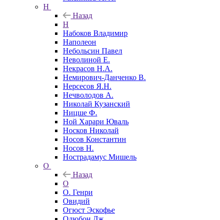
Н
Назад
Н
Набоков Владимир
Наполеон
Небольсин Павел
Неволиной Е.
Некрасов Н.А.
Немирович-Данченко В.
Нерсесов Я.Н.
Нечволодов А.
Николай Кузанский
Ницше Ф.
Ной Харари Юваль
Носков Николай
Носов Константин
Носов Н.
Нострадамус Мишель
О
Назад
О
О. Генри
Овидий
Огюст Эскофье
Одюбон Дж.