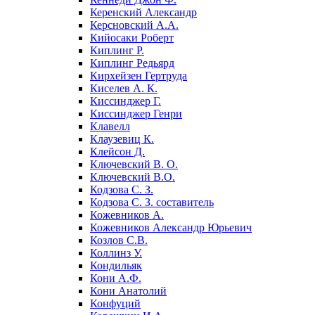
Керенский Александр
Керсновский А.А.
Кийосаки Роберт
Киплинг Р.
Киплинг Редьярд
Кирхейзен Гертруда
Киселев А. К.
Киссинджер Г.
Киссинджер Генри
Клавелл
Клаузевиц К.
Клейсон Д.
Ключевский В. О.
Ключевский В.О.
Кодзова С. З.
Кодзова С. З. составитель
Кожевников А.
Кожевников Александр Юрьевич
Козлов С.В.
Коллинз У.
Кондильяк
Кони А.Ф.
Кони Анатолий
Конфуций