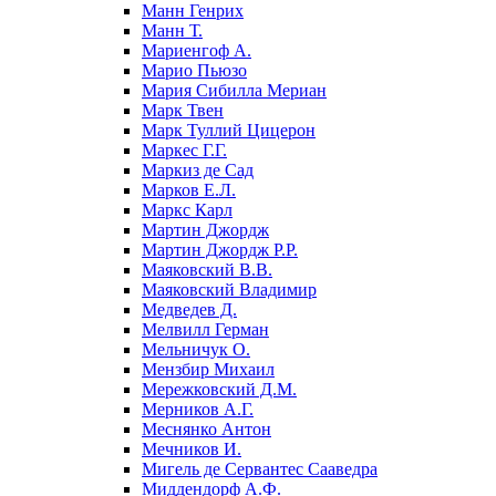
Манн Генрих
Манн Т.
Мариенгоф А.
Марио Пьюзо
Мария Сибилла Мериан
Марк Твен
Марк Туллий Цицерон
Маркес Г.Г.
Маркиз де Сад
Марков Е.Л.
Маркс Карл
Мартин Джордж
Мартин Джордж Р.Р.
Маяковский В.В.
Маяковский Владимир
Медведев Д.
Мелвилл Герман
Мельничук О.
Мензбир Михаил
Мережковский Д.М.
Мерников А.Г.
Меснянко Антон
Мечников И.
Мигель де Сервантес Сааведра
Миддендорф А.Ф.