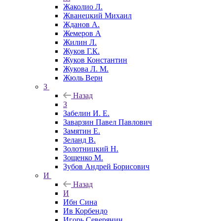
Жаколио Л.
Жванецкий Михаил
Жданов А.
Жемеров А
Жилин Л.
Жуков Г.К.
Жуков Константин
Жукова Л. М.
Жюль Верн
З
Назад
З
Забелин И. Е.
Заварзин Павел Павлович
Замятин Е.
Зеланд В.
Золотницкий Н.
Зощенко М.
Зубов Андрей Борисович
И
Назад
И
Ибн Сина
Ив Корбендо
Игорь Северянин