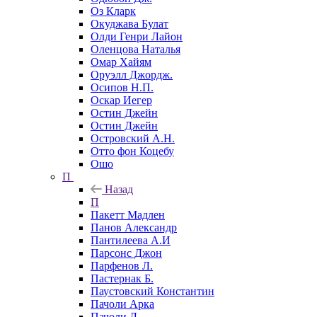
Оз Кларк
Окуджава Булат
Олди Генри Лайон
Оленцова Наталья
Омар Хайям
Оруэлл Джордж.
Осипов Н.П.
Оскар Иегер
Остин Джейн
Остин Джейн
Островский А.Н.
Отто фон Коцебу
Ошо
П
Назад
П
Пакетт Мадлен
Панов Александр
Пантилеева А.И
Парсонс Джон
Парфенов Л.
Пастернак Б.
Паустовский Константин
Пачоли Арка
Пачоли Л.