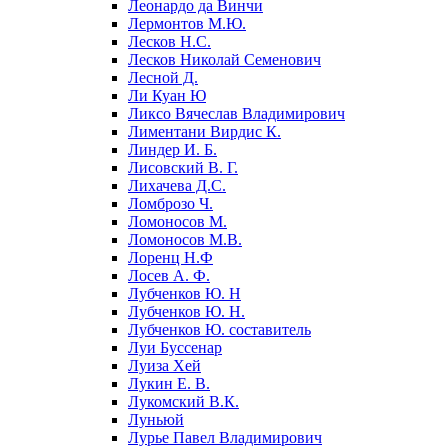
Леонардо да Винчи
Лермонтов М.Ю.
Лесков Н.С.
Лесков Николай Семенович
Лесной Д.
Ли Куан Ю
Ликсо Вячеслав Владимирович
Лиментани Вирдис К.
Линдер И. Б.
Лисовский В. Г.
Лихачева Д.С.
Ломброзо Ч.
Ломоносов М.
Ломоносов М.В.
Лоренц Н.Ф
Лосев А. Ф.
Лубченков Ю. Н
Лубченков Ю. Н.
Лубченков Ю. составитель
Луи Буссенар
Луиза Хей
Лукин Е. В.
Лукомский В.К.
Луньюй
Лурье Павел Владимирович