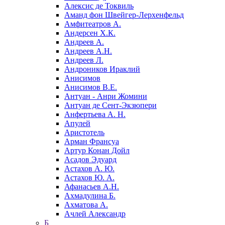
Алексис де Токвиль
Аманд фон Швейгер-Лерхенфельд
Амфитеатров А.
Андерсен Х.К.
Андреев А.
Андреев А.Н.
Андреев Л.
Андроников Ираклий
Анисимов
Анисимов В.Е.
Антуан - Анри Жомини
Антуан де Сент-Экзюпери
Анфертьева А. Н.
Апулей
Аристотель
Арман Франсуа
Артур Конан Дойл
Асадов Эдуард
Астахов А. Ю.
Астахов Ю. А.
Афанасьев А.Н.
Ахмадулина Б.
Ахматова А.
Ачлей Александр
Б