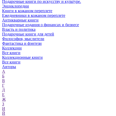
Подарочные книги по искусству и культуре.
Энциклопедии
Книги в кожаном переплете
Ежедневники в кожаном переплете
Антикварные книги
Подарочные издания о финансах и бизнесе
Власть и политика
Подарочные книги для детей
Философия, мыслители
Фантастика и фэнтези
Коллекции
Все книги
Коллекционные книги
Все книги
Авторы
А
Б
В
Г
Д
Е
Ж
З
И
Й