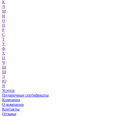
К
Л
М
Н
О
П
Р
С
Т
У
Ф
Х
Ц
Ч
Ш
Щ
Э
Ю
Я
Услуги
Подарочные сертификаты
Компания
О компании
Контакты
Отзывы