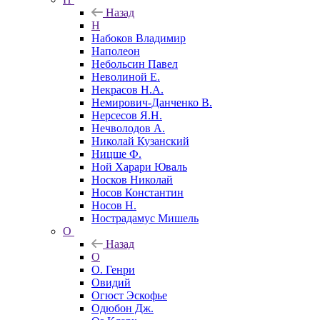
Назад
Н
Набоков Владимир
Наполеон
Небольсин Павел
Неволиной Е.
Некрасов Н.А.
Немирович-Данченко В.
Нерсесов Я.Н.
Нечволодов А.
Николай Кузанский
Ницше Ф.
Ной Харари Юваль
Носков Николай
Носов Константин
Носов Н.
Нострадамус Мишель
О
Назад
О
О. Генри
Овидий
Огюст Эскофье
Одюбон Дж.