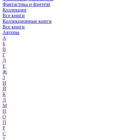
Фантастика и фэнтези
Коллекции
Все книги
Коллекционные книги
Все книги
Авторы
А
Б
В
Г
Д
Е
Ж
З
И
Й
К
Л
М
Н
О
П
Р
С
Т