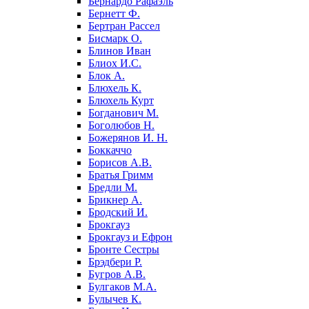
Бернардо Рафаэль
Бернетт Ф.
Бертран Рассел
Бисмарк О.
Блинов Иван
Блиох И.С.
Блок А.
Блюхель К.
Блюхель Курт
Богданович М.
Боголюбов Н.
Божерянов И. Н.
Боккаччо
Борисов А.В.
Братья Гримм
Бредли М.
Брикнер А.
Бродский И.
Брокгауз
Брокгауз и Ефрон
Бронте Сестры
Брэдбери Р.
Бугров А.В.
Булгаков М.А.
Булычев К.