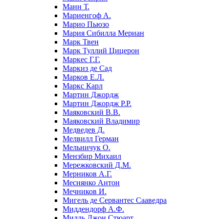
Манн Т.
Мариенгоф А.
Марио Пьюзо
Мария Сибилла Мериан
Марк Твен
Марк Туллий Цицерон
Маркес Г.Г.
Маркиз де Сад
Марков Е.Л.
Маркс Карл
Мартин Джордж
Мартин Джордж Р.Р.
Маяковский В.В.
Маяковский Владимир
Медведев Д.
Мелвилл Герман
Мельничук О.
Мензбир Михаил
Мережковский Д.М.
Мерников А.Г.
Меснянко Антон
Мечников И.
Мигель де Сервантес Сааведра
Миддендорф А.Ф.
Милль Джон Стюарт