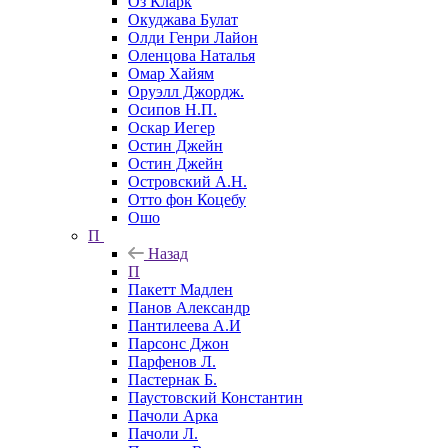
Оз Кларк
Окуджава Булат
Олди Генри Лайон
Оленцова Наталья
Омар Хайям
Оруэлл Джордж.
Осипов Н.П.
Оскар Иегер
Остин Джейн
Остин Джейн
Островский А.Н.
Отто фон Коцебу
Ошо
П
Назад
П
Пакетт Мадлен
Панов Александр
Пантилеева А.И
Парсонс Джон
Парфенов Л.
Пастернак Б.
Паустовский Константин
Пачоли Арка
Пачоли Л.