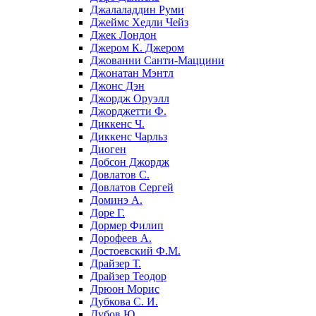
Джалаладдин Руми
Джеймс Хедли Чейз
Джек Лондон
Джером К. Джером
Джованни Санти-Маццини
Джонатан Мэнтл
Джонс Дэн
Джордж Оруэлл
Джорджетти Ф.
Диккенс Ч.
Диккенс Чарльз
Диоген
Добсон Джордж
Довлатов С.
Довлатов Сергей
Доминэ А.
Доре Г.
Дормер Филип
Дорофеев А.
Достоевский Ф.М.
Драйзер Т.
Драйзер Теодор
Дрюон Морис
Дубкова С. И.
Дубов Ю.