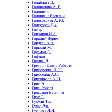
Голдблатт Д.
Голованова А. Е.
Головнин
Головнин Василий
Голосовская А. Ю.
Голсуорси Дж.
Гомер
Гончаров И.А.
Гораций Верне
Гордеев А.А.
Горький М.
Гоулман Д.
Гофман
Гранин Д.
Грегори Дэвид Робертс
Грибовский В. Ю.
Грибоедов А.С.
Григорьева А. Н.
Грин А.
Грин Роберт
Гроссман Василий
Грэм Б.
Гудман Тед
Гульд Дж.
Гумилев Л.Н.