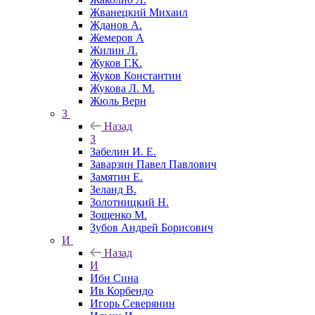
Жванецкий Михаил
Жданов А.
Жемеров А
Жилин Л.
Жуков Г.К.
Жуков Константин
Жукова Л. М.
Жюль Верн
З
Назад
З
Забелин И. Е.
Заварзин Павел Павлович
Замятин Е.
Зеланд В.
Золотницкий Н.
Зощенко М.
Зубов Андрей Борисович
И
Назад
И
Ибн Сина
Ив Корбендо
Игорь Северянин