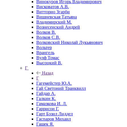
Винокуров Игорь Владимирович
Висковатов А.В.
Витторио Згарби
Вишневская Татьяна
Владимирский М.
Вознесенский Андрей
Волков В.
Волков С.В.
Волковский Николай Лукьянович
Вольтер
Врангель
Вулф Томас
Высоцкий В.
Г
Назад
Г
Гагемейстер Ю.А.
Гай Светоний Транквилл
Гайдар А.
Галкин К.
Гамазкова И. Л.
Гаррисон Г.
Гарт Бэзил Лиддел
Гаспаров Михаил
Гашек Я.