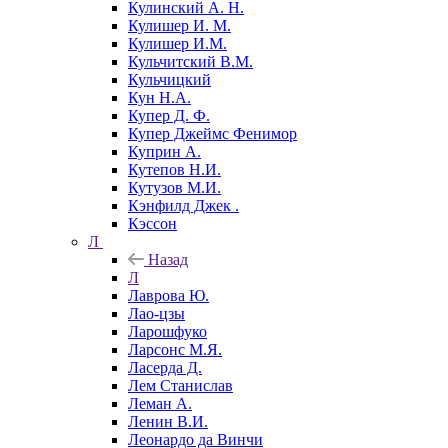
Кулинский А. Н.
Кулишер И. М.
Кулишер И.М.
Кульчитский В.М.
Кульчицкий
Кун Н.А.
Купер Д. Ф.
Купер Джеймс Фенимор
Куприн А.
Кутепов Н.И.
Кутузов М.И.
Кэнфилд Джек .
Кэссон
Л
Назад
Л
Лаврова Ю.
Лао-цзы
Ларошфуко
Ларсонс М.Я.
Ласерда Д.
Лем Станислав
Леман А.
Ленин В.И.
Леонардо да Винчи