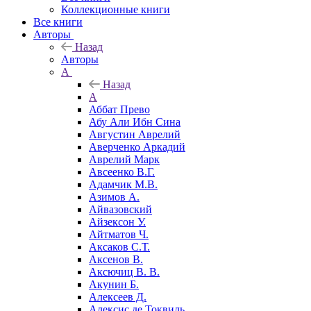
Коллекционные книги
Все книги
Авторы
Назад
Авторы
А
Назад
А
Аббат Прево
Абу Али Ибн Сина
Августин Аврелий
Аверченко Аркадий
Аврелий Марк
Авсеенко В.Г.
Адамчик М.В.
Азимов А.
Айвазовский
Айзексон У.
Айтматов Ч.
Аксаков С.Т.
Аксенов В.
Аксючиц В. В.
Акунин Б.
Алексеев Д.
Алексис де Токвиль