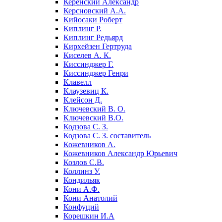
Керенский Александр
Керсновский А.А.
Кийосаки Роберт
Киплинг Р.
Киплинг Редьярд
Кирхейзен Гертруда
Киселев А. К.
Киссинджер Г.
Киссинджер Генри
Клавелл
Клаузевиц К.
Клейсон Д.
Ключевский В. О.
Ключевский В.О.
Кодзова С. З.
Кодзова С. З. составитель
Кожевников А.
Кожевников Александр Юрьевич
Козлов С.В.
Коллинз У.
Кондильяк
Кони А.Ф.
Кони Анатолий
Конфуций
Корешкин И.А