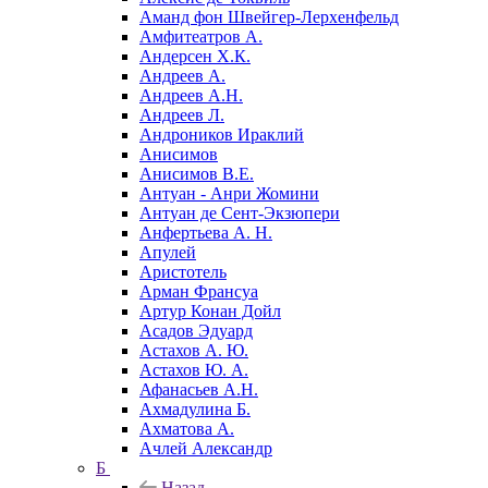
Аманд фон Швейгер-Лерхенфельд
Амфитеатров А.
Андерсен Х.К.
Андреев А.
Андреев А.Н.
Андреев Л.
Андроников Ираклий
Анисимов
Анисимов В.Е.
Антуан - Анри Жомини
Антуан де Сент-Экзюпери
Анфертьева А. Н.
Апулей
Аристотель
Арман Франсуа
Артур Конан Дойл
Асадов Эдуард
Астахов А. Ю.
Астахов Ю. А.
Афанасьев А.Н.
Ахмадулина Б.
Ахматова А.
Ачлей Александр
Б
Назад