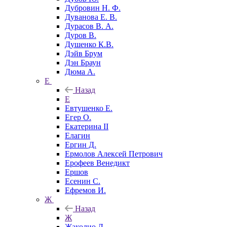
Дубровин Н. Ф.
Дуванова Е. В.
Дурасов В. А.
Дуров В.
Душенко К.В.
Дэйв Брум
Дэн Браун
Дюма А.
Е
Назад
Е
Евтушенко Е.
Егер О.
Екатерина II
Елагин
Ергин Д.
Ермолов Алексей Петрович
Ерофеев Венедикт
Ершов
Есенин С.
Ефремов И.
Ж
Назад
Ж
Жаколио Л.