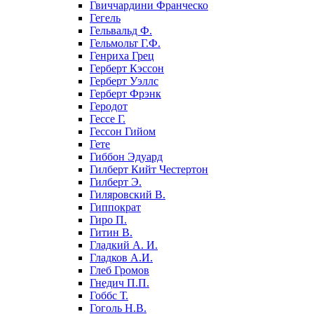
Гвиччардини Франческо
Гегель
Гельвальд Ф.
Гельмольт Г.Ф.
Генриха Грец
Герберт Кэссон
Герберт Уэллс
Герберт Фрэнк
Геродот
Гессе Г.
Гессон Гийом
Гете
Гиббон Эдуард
Гилберт Кийт Честертон
Гилберт Э.
Гиляровский В.
Гиппократ
Гиро П.
Гитин В.
Гладкий А. И.
Гладков А.И.
Глеб Громов
Гнедич П.П.
Гоббс Т.
Гоголь Н.В.