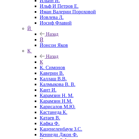
Ильин И.
Ильф И Петров Е.
Иман Валерии Пороховой
Иовлева Л.
Иосиф Флавий
Й
Назад
Й
Йонсон Яков
К
Назад
К
К. Симонов
Каверин В.
Каллаш В.В.
Калмыкова В. В.
Кант И.
Карамзин Н. М.
Карамзин Н.М.
Карисалов М.Ю.
Кастанеда К.
Катаев В.
Кафка Ф.
Каценеленбаум З.С.
Кеннеди Джон Ф.