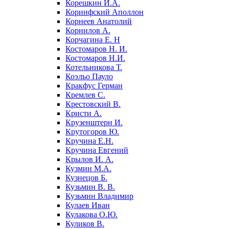
Корешкин И.А.
Коринфский Аполлон
Корнеев Анатолий
Корнилов А.
Корчагина Е. Н
Костомаров Н. И.
Костомаров Н.И.
Котельникова Т.
Коэльо Пауло
Кракфус Герман
Кремлев С.
Крестовский В.
Кристи А.
Крузенштерн И.
Крутогоров Ю.
Кручина Е.Н.
Кручина Евгений
Крылов И. А.
Кузмин М.А.
Кузнецов Б.
Кузьмин В. В.
Кузьмин Владимир
Кулаев Иван
Кулакова О.Ю.
Куликов В.