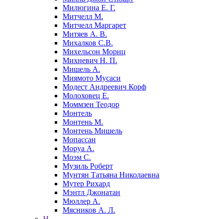
Милюгина Е. Г.
Митчелл М.
Митчелл Маргарет
Митяев А. В.
Михалков С.В.
Михельсон Мориц
Михневич Н. П.
Мишель А.
Миямото Мусаси
Модест Андреевич Корф
Молоховец Е.
Моммзен Теодор
Монтель
Монтень М.
Монтень Мишель
Мопассан
Моруа А.
Моэм С.
Музиль Роберт
Мунтян Татьяна Николаевна
Мутер Рихард
Мэнтл Джонатан
Мюллер А.
Мясников А. Л.
Н