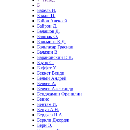
Б
Бабель И.
Бажов П.
Байов Алексей
Байрон Д.
Балашов Д.
Бальзак О.
Бальмонт К.Д.
Бальтасар Грасиан
Балязин В.
Барановский Г. В.
Бауэр С.
Баффет У.
Беккет Венди
Белый Андрей
Беляев А.
Беляев Александр
Бенджамин Франклин
Бенно
Бентам И.
Бенуа А.Н.
Бердяев Н.А.
Беркли Джордж
Берн Э.