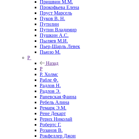
Пришвин М.М.
Прокофьева Елена
Пруст Марсель
Пуков В. Н.
Путилин
Путин Владимир
Пушкин А.С.
Пыляев М.И.
Пьер-Шарль Левек
Пьюзо М.
Р
Назад
Р
Р. Холмс
Рабле Ф.
Радлов Н.
Радлов Э.
Раневская Фаина
Ребель Алина
Ремарк Э.М.
Рене Декарт
Рерих Николай
Робертс Г.
Розанов В.
Рокфеллер Джон