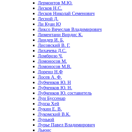
Лермонтов М.Ю.
Лесков Н.С.
Лесков Николай Семенович
Лесной Д.
Ли Куан Ю
Ликсо Вячеслав Владимирович
Лиментани Вирдис К.
Линдер И. Б.
Лисовский В. Г.
Лихачева Д.С.
Ломброзо Ч.
Ломоносов М.
Ломоносов М.В.
Лоренц Н.Ф
Лосев А. Ф.
Лубченков Ю. Н
Лубченков Ю. Н.
Лубченков Ю. составитель
Луи Буссенар
Луиза Хей
Лукин Е. В.
Лукомский В.К.
Луньюй
Лурье Павел Владимирович
Льюис