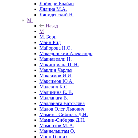
Лэйвери Брайан
Лялина М.А.
Ляпидевский Н.
М
Назад
М
М. Борн
Майн Рид
Майорова Н.О.
Македонский Александр
Макиавелли Н.
Макинциана П. Н.
Маклин Чарльз
Максимов И.И.
Максимов Ю.А.
Малевич К.С.
Малинина Е. В.
Малланага В.
Малланага Ватсьяяна
Малов Олег Львович
Мамин - Сибиряк Д.Н.
Мамин-Сибиряк Д.Н.
Мамонтов М. А.
Мандельштам О.
Манн Генрих