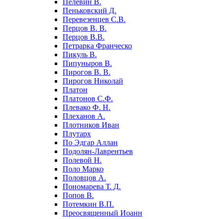
Пелевин В.
Пеньковский Д.
Перевезенцев С.В.
Перцов В. В.
Перцов В.В.
Петрарка Франческо
Пикуль В.
Пипуныров В.
Пирогов В. В.
Пирогов Николай
Платон
Платонов С.Ф.
Плевако Ф. Н.
Плеханов А.
Плотников Иван
Плутарх
По Эдгар Аллан
Подолян-Лаврентьев
Полевой Н.
Поло Марко
Половцов А.
Пономарева Т. Д.
Попов В.
Потемкин В.П.
Преосвященный Иоанн