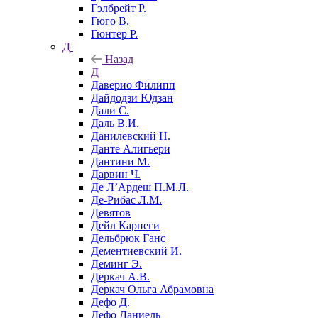
Гэлбрейт Р.
Гюго В.
Гюнтер Р.
Д
Назад
Д
Даверио Филипп
Дайдодзи Юдзан
Дали С.
Даль В.И.
Данилевский Н.
Данте Алигьери
Дантини М.
Дарвин Ч.
Де Л’Ардеш П.М.Л.
Де-Рибас Л.М.
Девятов
Дейл Карнеги
Дельбрюк Ганс
Дементиевский И.
Деминг Э.
Деркач А.В.
Деркач Ольга Абрамовна
Дефо Д.
Дефо Даниель