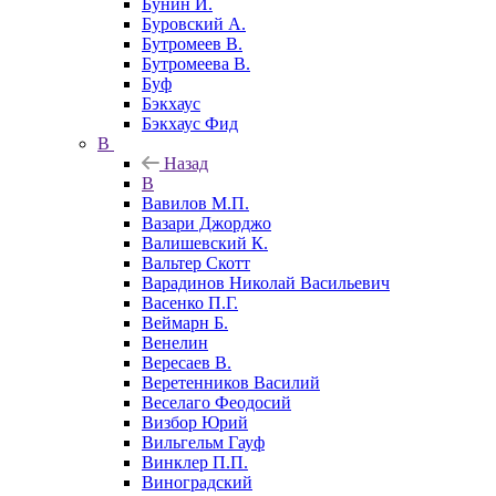
Бунин И.
Буровский А.
Бутромеев В.
Бутромеева В.
Буф
Бэкхаус
Бэкхаус Фид
В
Назад
В
Вавилов М.П.
Вазари Джорджо
Валишевский К.
Вальтер Скотт
Варадинов Николай Васильевич
Васенко П.Г.
Веймарн Б.
Венелин
Вересаев В.
Веретенников Василий
Веселаго Феодосий
Визбор Юрий
Вильгельм Гауф
Винклер П.П.
Виноградский