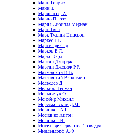
Манн Генрих
Манн Т.
Мариенгоф А.
Марио Пьюзо
Мария Сибилла Мериан
Марк Твен
Марк Туллий Цицерон
Маркес Г.Г.
Маркиз де Сад
Марков Е.Л.
Маркс Карл
Мартин Джордж
Мартин Джордж Р.Р.
Маяковский В.В.
Маяковский Владимир
Медведев Д.
Мелвилл Герман
Мельничук О.
Мензбир Михаил
Мережковский Д.М.
Мерников А.Г.
Меснянко Антон
Мечников И.
Мигель де Сервантес Сааведра
Миддендорф А.Ф.