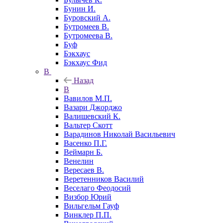
Бунин И.
Буровский А.
Бутромеев В.
Бутромеева В.
Буф
Бэкхаус
Бэкхаус Фид
В
Назад
В
Вавилов М.П.
Вазари Джорджо
Валишевский К.
Вальтер Скотт
Варадинов Николай Васильевич
Васенко П.Г.
Веймарн Б.
Венелин
Вересаев В.
Веретенников Василий
Веселаго Феодосий
Визбор Юрий
Вильгельм Гауф
Винклер П.П.