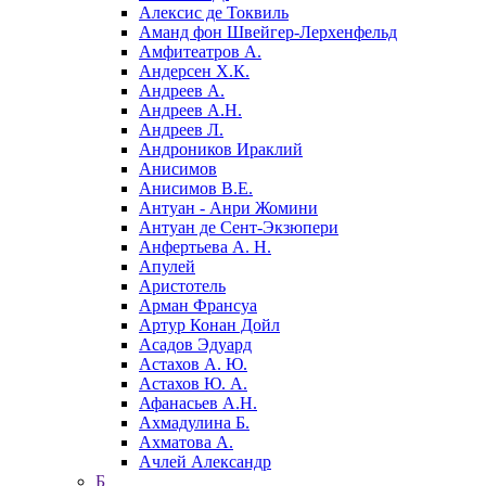
Алексис де Токвиль
Аманд фон Швейгер-Лерхенфельд
Амфитеатров А.
Андерсен Х.К.
Андреев А.
Андреев А.Н.
Андреев Л.
Андроников Ираклий
Анисимов
Анисимов В.Е.
Антуан - Анри Жомини
Антуан де Сент-Экзюпери
Анфертьева А. Н.
Апулей
Аристотель
Арман Франсуа
Артур Конан Дойл
Асадов Эдуард
Астахов А. Ю.
Астахов Ю. А.
Афанасьев А.Н.
Ахмадулина Б.
Ахматова А.
Ачлей Александр
Б