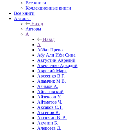
Все книги
Коллекционные книги
Все книги
Авторы
Назад
Авторы
А
Назад
А
Аббат Прево
Абу Али Ибн Сина
Августин Аврелий
Аверченко Аркадий
Аврелий Марк
Авсеенко В.Г.
Адамчик М.В.
Азимов А.
Айвазовский
Айзексон У.
Айтматов Ч.
Аксаков С.Т.
Аксенов В.
Аксючиц В. В.
Акунин Б.
Алексеев Д.