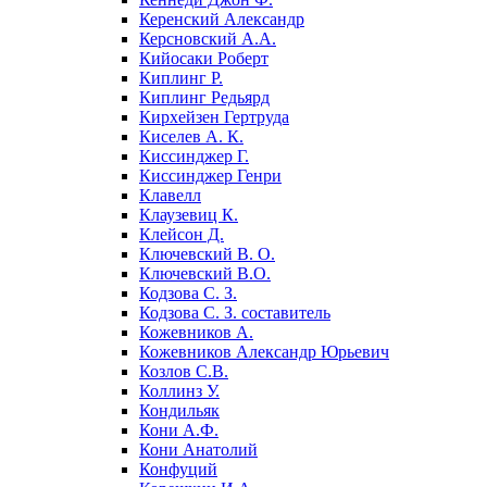
Керенский Александр
Керсновский А.А.
Кийосаки Роберт
Киплинг Р.
Киплинг Редьярд
Кирхейзен Гертруда
Киселев А. К.
Киссинджер Г.
Киссинджер Генри
Клавелл
Клаузевиц К.
Клейсон Д.
Ключевский В. О.
Ключевский В.О.
Кодзова С. З.
Кодзова С. З. составитель
Кожевников А.
Кожевников Александр Юрьевич
Козлов С.В.
Коллинз У.
Кондильяк
Кони А.Ф.
Кони Анатолий
Конфуций