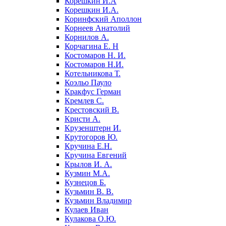
Корешкин И.А
Корешкин И.А.
Коринфский Аполлон
Корнеев Анатолий
Корнилов А.
Корчагина Е. Н
Костомаров Н. И.
Костомаров Н.И.
Котельникова Т.
Коэльо Пауло
Кракфус Герман
Кремлев С.
Крестовский В.
Кристи А.
Крузенштерн И.
Крутогоров Ю.
Кручина Е.Н.
Кручина Евгений
Крылов И. А.
Кузмин М.А.
Кузнецов Б.
Кузьмин В. В.
Кузьмин Владимир
Кулаев Иван
Кулакова О.Ю.