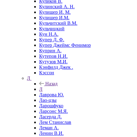
Куликов В.
Кулинский А. Н.
Кулишер И. М.
Кулишер И.М.
Кульчитский В.М.
Кульчицкий
Кун Н.А.
Купер Д. Ф.
Купер Джеймс Фенимор
Куприн А.
Кутепов Н.И.
Кутузов М.И.
Кэнфилд Джек .
Кэссон
Л
Назад
Л
Лаврова Ю.
Лао-цзы
Ларошфуко
Ларсонс М.Я.
Ласерда Д.
Лем Станислав
Леман А.
Ленин В.И.