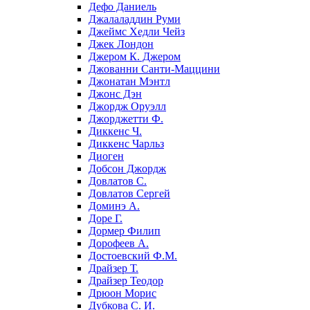
Дефо Даниель
Джалаладдин Руми
Джеймс Хедли Чейз
Джек Лондон
Джером К. Джером
Джованни Санти-Маццини
Джонатан Мэнтл
Джонс Дэн
Джордж Оруэлл
Джорджетти Ф.
Диккенс Ч.
Диккенс Чарльз
Диоген
Добсон Джордж
Довлатов С.
Довлатов Сергей
Доминэ А.
Доре Г.
Дормер Филип
Дорофеев А.
Достоевский Ф.М.
Драйзер Т.
Драйзер Теодор
Дрюон Морис
Дубкова С. И.