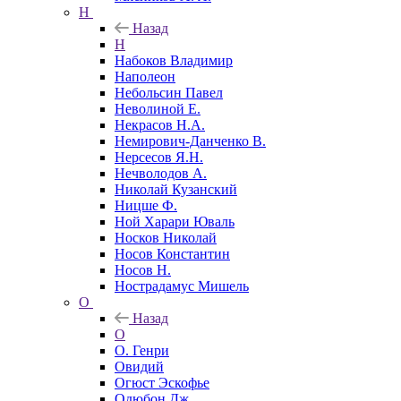
Н
Назад
Н
Набоков Владимир
Наполеон
Небольсин Павел
Неволиной Е.
Некрасов Н.А.
Немирович-Данченко В.
Нерсесов Я.Н.
Нечволодов А.
Николай Кузанский
Ницше Ф.
Ной Харари Юваль
Носков Николай
Носов Константин
Носов Н.
Нострадамус Мишель
О
Назад
О
О. Генри
Овидий
Огюст Эскофье
Одюбон Дж.