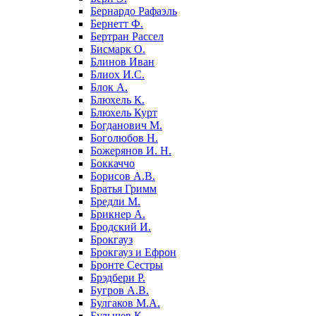
Бернардо Рафаэль
Бернетт Ф.
Бертран Рассел
Бисмарк О.
Блинов Иван
Блиох И.С.
Блок А.
Блюхель К.
Блюхель Курт
Богданович М.
Боголюбов Н.
Божерянов И. Н.
Боккаччо
Борисов А.В.
Братья Гримм
Бредли М.
Брикнер А.
Бродский И.
Брокгауз
Брокгауз и Ефрон
Бронте Сестры
Брэдбери Р.
Бугров А.В.
Булгаков М.А.
Булычев К.