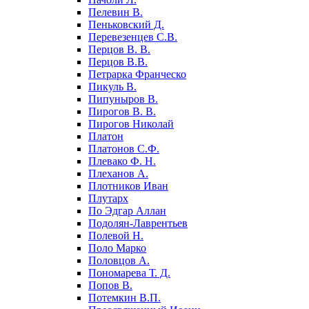
Пелевин В.
Пеньковский Д.
Перевезенцев С.В.
Перцов В. В.
Перцов В.В.
Петрарка Франческо
Пикуль В.
Пипуныров В.
Пирогов В. В.
Пирогов Николай
Платон
Платонов С.Ф.
Плевако Ф. Н.
Плеханов А.
Плотников Иван
Плутарх
По Эдгар Аллан
Подолян-Лаврентьев
Полевой Н.
Поло Марко
Половцов А.
Пономарева Т. Д.
Попов В.
Потемкин В.П.