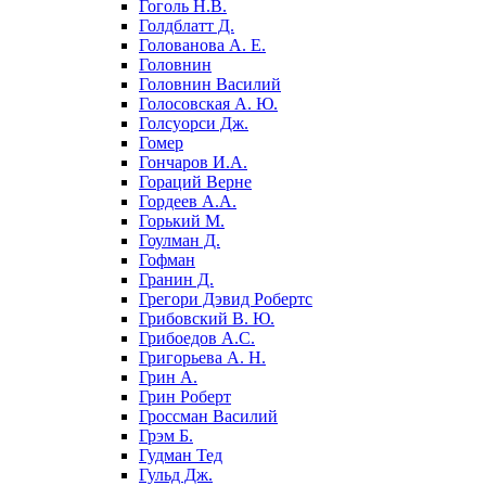
Гоголь Н.В.
Голдблатт Д.
Голованова А. Е.
Головнин
Головнин Василий
Голосовская А. Ю.
Голсуорси Дж.
Гомер
Гончаров И.А.
Гораций Верне
Гордеев А.А.
Горький М.
Гоулман Д.
Гофман
Гранин Д.
Грегори Дэвид Робертс
Грибовский В. Ю.
Грибоедов А.С.
Григорьева А. Н.
Грин А.
Грин Роберт
Гроссман Василий
Грэм Б.
Гудман Тед
Гульд Дж.