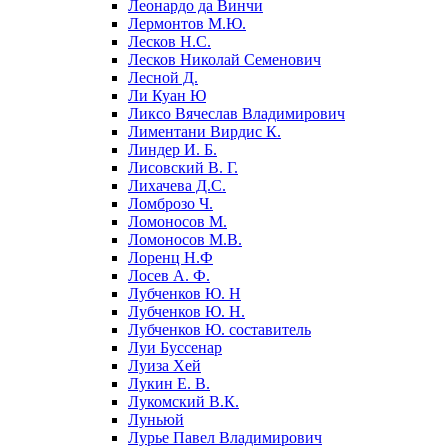
Леонардо да Винчи
Лермонтов М.Ю.
Лесков Н.С.
Лесков Николай Семенович
Лесной Д.
Ли Куан Ю
Ликсо Вячеслав Владимирович
Лиментани Вирдис К.
Линдер И. Б.
Лисовский В. Г.
Лихачева Д.С.
Ломброзо Ч.
Ломоносов М.
Ломоносов М.В.
Лоренц Н.Ф
Лосев А. Ф.
Лубченков Ю. Н
Лубченков Ю. Н.
Лубченков Ю. составитель
Луи Буссенар
Луиза Хей
Лукин Е. В.
Лукомский В.К.
Луньюй
Лурье Павел Владимирович