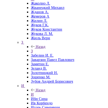
Жаколио Л.
Жванецкий Михаил
Жданов А.
Жемеров А
Жилин Л.
Жуков Г.К.
Жуков Константин
Жукова Л. М.
Жюль Верн
З
Назад
З
Забелин И. Е.
Заварзин Павел Павлович
Замятин Е.
Зеланд В.
Золотницкий Н.
Зощенко М.
Зубов Андрей Борисович
И
Назад
И
Ибн Сина
Ив Корбендо
Игорь Северянин