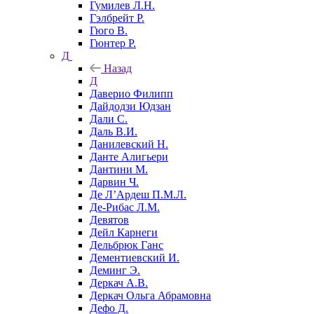
Гумилев Л.Н.
Гэлбрейт Р.
Гюго В.
Гюнтер Р.
Д
Назад
Д
Даверио Филипп
Дайдодзи Юдзан
Дали С.
Даль В.И.
Данилевский Н.
Данте Алигьери
Дантини М.
Дарвин Ч.
Де Л’Ардеш П.М.Л.
Де-Рибас Л.М.
Девятов
Дейл Карнеги
Дельбрюк Ганс
Дементиевский И.
Деминг Э.
Деркач А.В.
Деркач Ольга Абрамовна
Дефо Д.