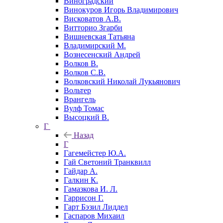
Виноградский
Винокуров Игорь Владимирович
Висковатов А.В.
Витторио Згарби
Вишневская Татьяна
Владимирский М.
Вознесенский Андрей
Волков В.
Волков С.В.
Волковский Николай Лукьянович
Вольтер
Врангель
Вулф Томас
Высоцкий В.
Г
Назад
Г
Гагемейстер Ю.А.
Гай Светоний Транквилл
Гайдар А.
Галкин К.
Гамазкова И. Л.
Гаррисон Г.
Гарт Бэзил Лиддел
Гаспаров Михаил