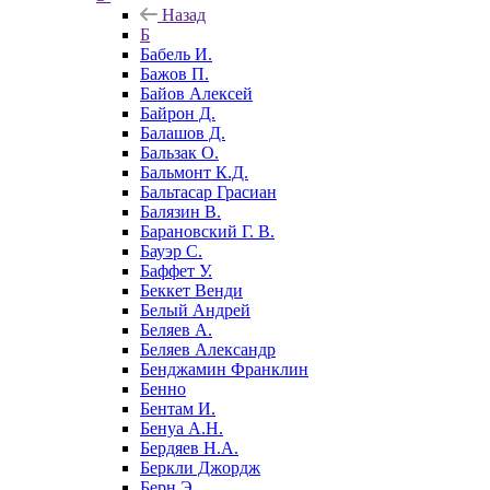
Назад
Б
Бабель И.
Бажов П.
Байов Алексей
Байрон Д.
Балашов Д.
Бальзак О.
Бальмонт К.Д.
Бальтасар Грасиан
Балязин В.
Барановский Г. В.
Бауэр С.
Баффет У.
Беккет Венди
Белый Андрей
Беляев А.
Беляев Александр
Бенджамин Франклин
Бенно
Бентам И.
Бенуа А.Н.
Бердяев Н.А.
Беркли Джордж
Берн Э.