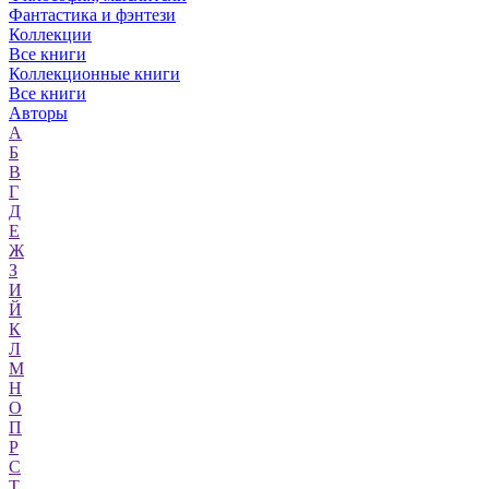
Фантастика и фэнтези
Коллекции
Все книги
Коллекционные книги
Все книги
Авторы
А
Б
В
Г
Д
Е
Ж
З
И
Й
К
Л
М
Н
О
П
Р
С
Т