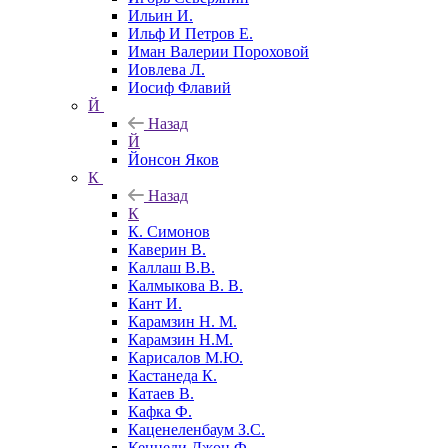
Ильин И.
Ильф И Петров Е.
Иман Валерии Пороховой
Иовлева Л.
Иосиф Флавий
Й
Назад
Й
Йонсон Яков
К
Назад
К
К. Симонов
Каверин В.
Каллаш В.В.
Калмыкова В. В.
Кант И.
Карамзин Н. М.
Карамзин Н.М.
Карисалов М.Ю.
Кастанеда К.
Катаев В.
Кафка Ф.
Каценеленбаум З.С.
Кеннеди Джон Ф.