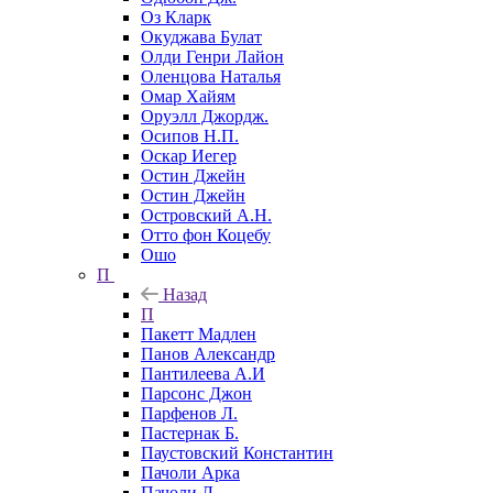
Оз Кларк
Окуджава Булат
Олди Генри Лайон
Оленцова Наталья
Омар Хайям
Оруэлл Джордж.
Осипов Н.П.
Оскар Иегер
Остин Джейн
Остин Джейн
Островский А.Н.
Отто фон Коцебу
Ошо
П
Назад
П
Пакетт Мадлен
Панов Александр
Пантилеева А.И
Парсонс Джон
Парфенов Л.
Пастернак Б.
Паустовский Константин
Пачоли Арка
Пачоли Л.