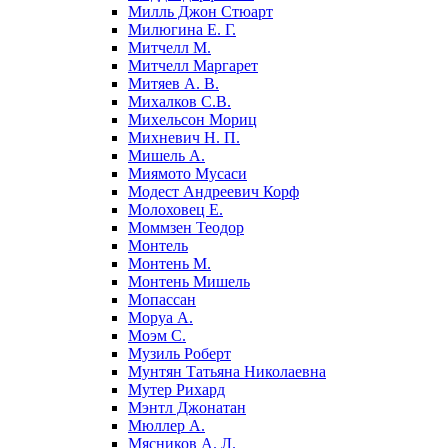
Милль Джон Стюарт
Милюгина Е. Г.
Митчелл М.
Митчелл Маргарет
Митяев А. В.
Михалков С.В.
Михельсон Мориц
Михневич Н. П.
Мишель А.
Миямото Мусаси
Модест Андреевич Корф
Молоховец Е.
Моммзен Теодор
Монтель
Монтень М.
Монтень Мишель
Мопассан
Моруа А.
Моэм С.
Музиль Роберт
Мунтян Татьяна Николаевна
Мутер Рихард
Мэнтл Джонатан
Мюллер А.
Мясников А. Л.