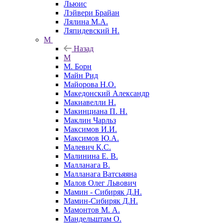
Льюис
Лэйвери Брайан
Лялина М.А.
Ляпидевский Н.
М
Назад
М
М. Борн
Майн Рид
Майорова Н.О.
Македонский Александр
Макиавелли Н.
Макинциана П. Н.
Маклин Чарльз
Максимов И.И.
Максимов Ю.А.
Малевич К.С.
Малинина Е. В.
Малланага В.
Малланага Ватсьяяна
Малов Олег Львович
Мамин - Сибиряк Д.Н.
Мамин-Сибиряк Д.Н.
Мамонтов М. А.
Мандельштам О.