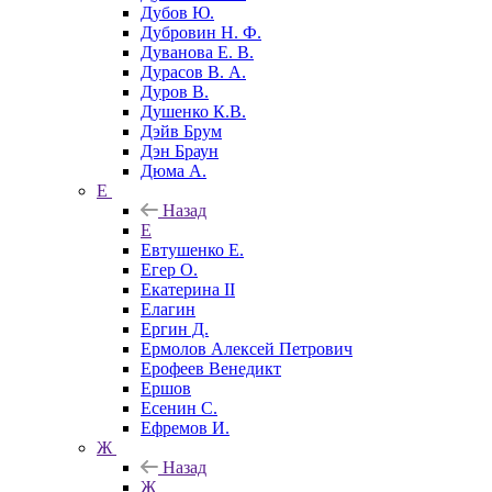
Дубов Ю.
Дубровин Н. Ф.
Дуванова Е. В.
Дурасов В. А.
Дуров В.
Душенко К.В.
Дэйв Брум
Дэн Браун
Дюма А.
Е
Назад
Е
Евтушенко Е.
Егер О.
Екатерина II
Елагин
Ергин Д.
Ермолов Алексей Петрович
Ерофеев Венедикт
Ершов
Есенин С.
Ефремов И.
Ж
Назад
Ж