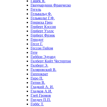
Гашек Я.
Гвиччардини Франческо
Гегель
Гельвальд Ф.
Гельмольт Г.Ф.
Генриха Грец
Герберт Кэссон
Герберт Уэллс
Герберт Фрэнк
Геродот
Гессе Г.
Гессон Гийом
Гете
Гиббон Эдуард
Гилберт Кийт Честертон
Гилберт Э.
Гиляровский В.
Гиппократ
Гиро П.
Гитин В.
Гладкий А. И.
Гладков А.И.
Глеб Громов
Гнедич П.П.
Гоббс Т.