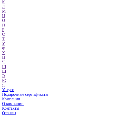
К
Л
М
Н
О
П
Р
С
Т
У
Ф
Х
Ц
Ч
Ш
Щ
Э
Ю
Я
Услуги
Подарочные сертификаты
Компания
О компании
Контакты
Отзывы