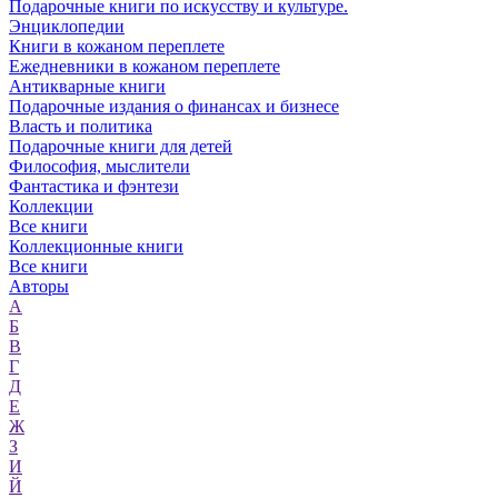
Подарочные книги по искусству и культуре.
Энциклопедии
Книги в кожаном переплете
Ежедневники в кожаном переплете
Антикварные книги
Подарочные издания о финансах и бизнесе
Власть и политика
Подарочные книги для детей
Философия, мыслители
Фантастика и фэнтези
Коллекции
Все книги
Коллекционные книги
Все книги
Авторы
А
Б
В
Г
Д
Е
Ж
З
И
Й