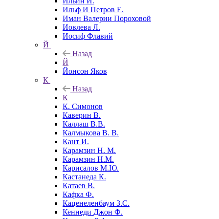
Ильин И.
Ильф И Петров Е.
Иман Валерии Пороховой
Иовлева Л.
Иосиф Флавий
Й
Назад
Й
Йонсон Яков
К
Назад
К
К. Симонов
Каверин В.
Каллаш В.В.
Калмыкова В. В.
Кант И.
Карамзин Н. М.
Карамзин Н.М.
Карисалов М.Ю.
Кастанеда К.
Катаев В.
Кафка Ф.
Каценеленбаум З.С.
Кеннеди Джон Ф.