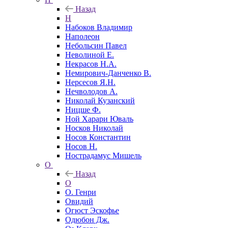
Назад
Н
Набоков Владимир
Наполеон
Небольсин Павел
Неволиной Е.
Некрасов Н.А.
Немирович-Данченко В.
Нерсесов Я.Н.
Нечволодов А.
Николай Кузанский
Ницше Ф.
Ной Харари Юваль
Носков Николай
Носов Константин
Носов Н.
Нострадамус Мишель
О
Назад
О
О. Генри
Овидий
Огюст Эскофье
Одюбон Дж.