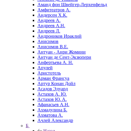
Аманд фон Швейгер-Лерхенфельд
Амфитеатров А.
Андерсен Х.К.
Андреев А.
Андреев А.Н.
Андреев Л.
Андроников Ираклий
Анисимов
Анисимов В.Е.
Антуан - Анри Жомини
Антуан де Сент-Экзюпери
Анфертьева А. Н.
Апулей
Аристотель
Арман Франсуа
Артур Конан Дойл
Асадов Эдуард
Астахов А. Ю.
Астахов Ю. А.
Афанасьев А.Н.
Ахмадулина Б.
Ахматова А.
Ачлей Александр
Б
Назад