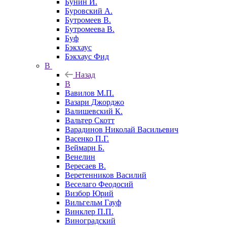
Бунин И.
Буровский А.
Бутромеев В.
Бутромеева В.
Буф
Бэкхаус
Бэкхаус Фид
В
Назад
В
Вавилов М.П.
Вазари Джорджо
Валишевский К.
Вальтер Скотт
Варадинов Николай Васильевич
Васенко П.Г.
Веймарн Б.
Венелин
Вересаев В.
Веретенников Василий
Веселаго Феодосий
Визбор Юрий
Вильгельм Гауф
Винклер П.П.
Виноградский