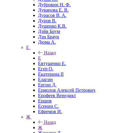
Дубровин Н. Ф.
Дуванова Е. В.
Дурасов В. А.
Дуров В.
Душенко К.В.
Дэйв Брум
Дэн Браун
Дюма А.
Е
Назад
Е
Евтушенко Е.
Егер О.
Екатерина II
Елагин
Ергин Д.
Ермолов Алексей Петрович
Ерофеев Венедикт
Ершов
Есенин С.
Ефремов И.
Ж
Назад
Ж
Жаколио Л.