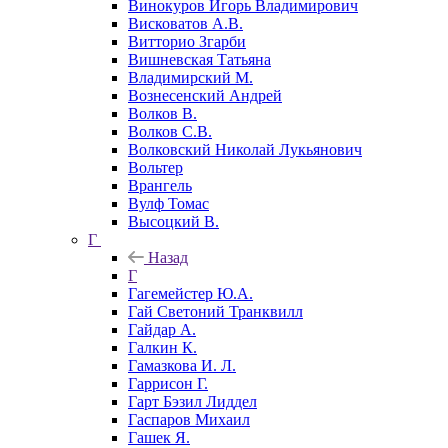
Винокуров Игорь Владимирович
Висковатов А.В.
Витторио Згарби
Вишневская Татьяна
Владимирский М.
Вознесенский Андрей
Волков В.
Волков С.В.
Волковский Николай Лукьянович
Вольтер
Врангель
Вулф Томас
Высоцкий В.
Г
Назад
Г
Гагемейстер Ю.А.
Гай Светоний Транквилл
Гайдар А.
Галкин К.
Гамазкова И. Л.
Гаррисон Г.
Гарт Бэзил Лиддел
Гаспаров Михаил
Гашек Я.