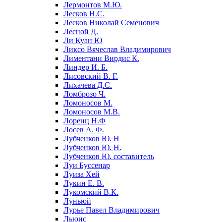
Лермонтов М.Ю.
Лесков Н.С.
Лесков Николай Семенович
Лесной Д.
Ли Куан Ю
Ликсо Вячеслав Владимирович
Лиментани Вирдис К.
Линдер И. Б.
Лисовский В. Г.
Лихачева Д.С.
Ломброзо Ч.
Ломоносов М.
Ломоносов М.В.
Лоренц Н.Ф
Лосев А. Ф.
Лубченков Ю. Н
Лубченков Ю. Н.
Лубченков Ю. составитель
Луи Буссенар
Луиза Хей
Лукин Е. В.
Лукомский В.К.
Луньюй
Лурье Павел Владимирович
Льюис