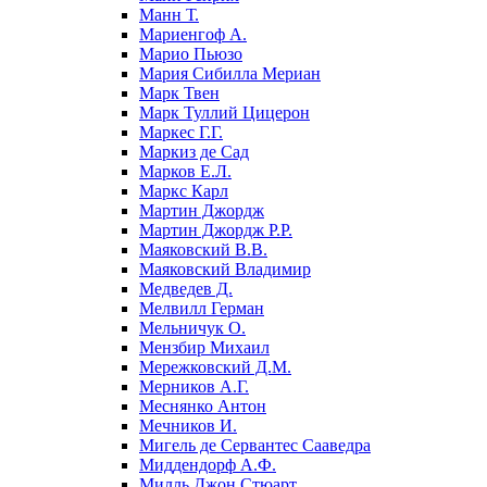
Манн Т.
Мариенгоф А.
Марио Пьюзо
Мария Сибилла Мериан
Марк Твен
Марк Туллий Цицерон
Маркес Г.Г.
Маркиз де Сад
Марков Е.Л.
Маркс Карл
Мартин Джордж
Мартин Джордж Р.Р.
Маяковский В.В.
Маяковский Владимир
Медведев Д.
Мелвилл Герман
Мельничук О.
Мензбир Михаил
Мережковский Д.М.
Мерников А.Г.
Меснянко Антон
Мечников И.
Мигель де Сервантес Сааведра
Миддендорф А.Ф.
Милль Джон Стюарт