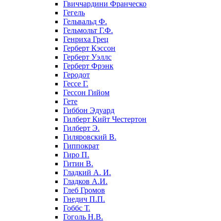
Гвиччардини Франческо
Гегель
Гельвальд Ф.
Гельмольт Г.Ф.
Генриха Грец
Герберт Кэссон
Герберт Уэллс
Герберт Фрэнк
Геродот
Гессе Г.
Гессон Гийом
Гете
Гиббон Эдуард
Гилберт Кийт Честертон
Гилберт Э.
Гиляровский В.
Гиппократ
Гиро П.
Гитин В.
Гладкий А. И.
Гладков А.И.
Глеб Громов
Гнедич П.П.
Гоббс Т.
Гоголь Н.В.