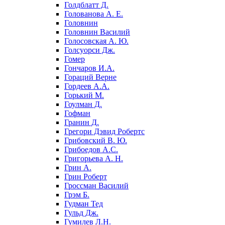
Голдблатт Д.
Голованова А. Е.
Головнин
Головнин Василий
Голосовская А. Ю.
Голсуорси Дж.
Гомер
Гончаров И.А.
Гораций Верне
Гордеев А.А.
Горький М.
Гоулман Д.
Гофман
Гранин Д.
Грегори Дэвид Робертс
Грибовский В. Ю.
Грибоедов А.С.
Григорьева А. Н.
Грин А.
Грин Роберт
Гроссман Василий
Грэм Б.
Гудман Тед
Гульд Дж.
Гумилев Л.Н.