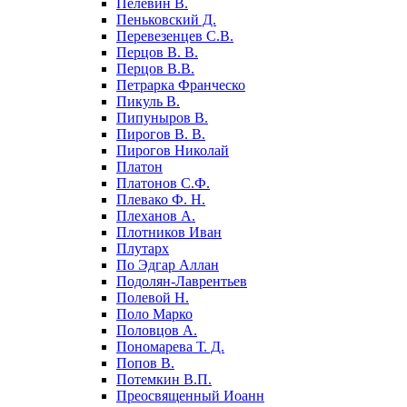
Пелевин В.
Пеньковский Д.
Перевезенцев С.В.
Перцов В. В.
Перцов В.В.
Петрарка Франческо
Пикуль В.
Пипуныров В.
Пирогов В. В.
Пирогов Николай
Платон
Платонов С.Ф.
Плевако Ф. Н.
Плеханов А.
Плотников Иван
Плутарх
По Эдгар Аллан
Подолян-Лаврентьев
Полевой Н.
Поло Марко
Половцов А.
Пономарева Т. Д.
Попов В.
Потемкин В.П.
Преосвященный Иоанн