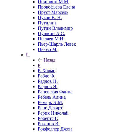
Пришвин М.М.
Прокофьева Елена
Пруст Марсель
Пуков В. Н.
Путилин
Путин Владимир
Пушкин А.С.
Пыляев М.И.
Пьер-Шарль Левек
Пьюзо М.
Р
Назад
Р
Р. Холмс
Рабле Ф.
Радлов Н.
Радлов Э.
Раневская Фаина
Ребель Алина
Ремарк Э.М.
Рене Декарт
Рерих Николай
Робертс Г.
Розанов В.
Рокфеллер Джон