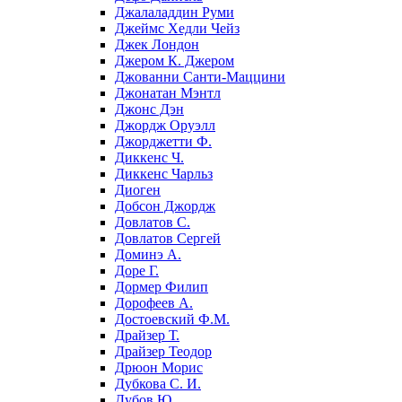
Джалаладдин Руми
Джеймс Хедли Чейз
Джек Лондон
Джером К. Джером
Джованни Санти-Маццини
Джонатан Мэнтл
Джонс Дэн
Джордж Оруэлл
Джорджетти Ф.
Диккенс Ч.
Диккенс Чарльз
Диоген
Добсон Джордж
Довлатов С.
Довлатов Сергей
Доминэ А.
Доре Г.
Дормер Филип
Дорофеев А.
Достоевский Ф.М.
Драйзер Т.
Драйзер Теодор
Дрюон Морис
Дубкова С. И.
Дубов Ю.