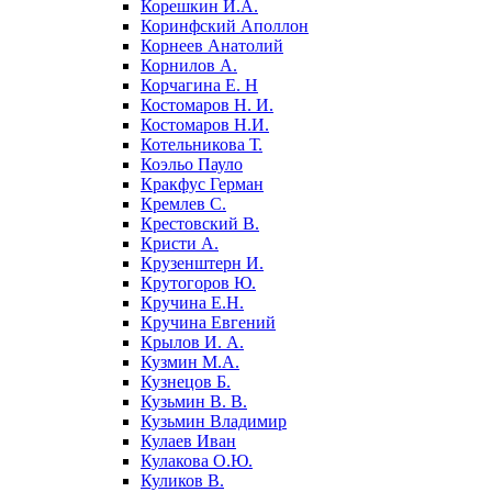
Корешкин И.А.
Коринфский Аполлон
Корнеев Анатолий
Корнилов А.
Корчагина Е. Н
Костомаров Н. И.
Костомаров Н.И.
Котельникова Т.
Коэльо Пауло
Кракфус Герман
Кремлев С.
Крестовский В.
Кристи А.
Крузенштерн И.
Крутогоров Ю.
Кручина Е.Н.
Кручина Евгений
Крылов И. А.
Кузмин М.А.
Кузнецов Б.
Кузьмин В. В.
Кузьмин Владимир
Кулаев Иван
Кулакова О.Ю.
Куликов В.