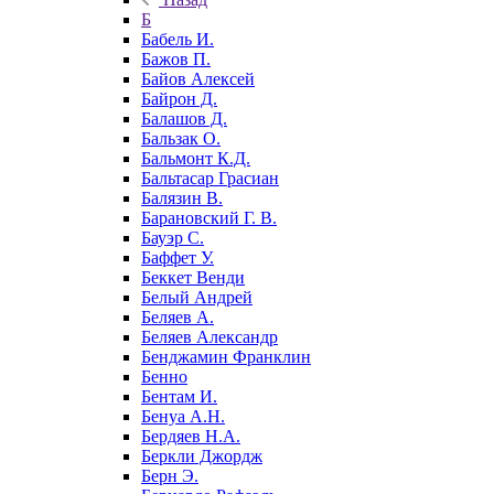
Б
Бабель И.
Бажов П.
Байов Алексей
Байрон Д.
Балашов Д.
Бальзак О.
Бальмонт К.Д.
Бальтасар Грасиан
Балязин В.
Барановский Г. В.
Бауэр С.
Баффет У.
Беккет Венди
Белый Андрей
Беляев А.
Беляев Александр
Бенджамин Франклин
Бенно
Бентам И.
Бенуа А.Н.
Бердяев Н.А.
Беркли Джордж
Берн Э.