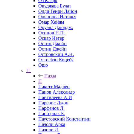
Оз Кларк
Окуджава Булат
Олди Генри Лайон
Оленцова Наталья
Омар Хайям
Оруэлл Джордж.
Осипов Н.П.
Оскар Иегер
Остин Джейн
Остин Джейн
Островский А.Н.
Отто фон Коцебу
Ошо
П
Назад
П
Пакетт Мадлен
Панов Александр
Пантилеева А.И
Парсонс Джон
Парфенов Л.
Пастернак Б.
Паустовский Константин
Пачоли Арка
Пачоли Л.