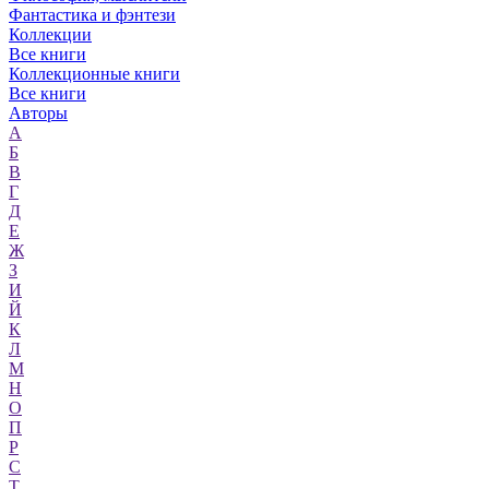
Фантастика и фэнтези
Коллекции
Все книги
Коллекционные книги
Все книги
Авторы
А
Б
В
Г
Д
Е
Ж
З
И
Й
К
Л
М
Н
О
П
Р
С
Т