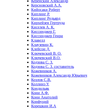
Керенский Александр
Керсновский А.А.
Кийосаки Роберт
Киплинг Р.
Киплинг Редьярд
Кирхейзен Гертруда
Киселев А. К.
Киссинджер Г.
Киссинджер Генри
Клавелл
Клаузевиц К.
Клейсон Д.
Ключевский В. О.
Ключевский В.О.
Кодзова С. З.
Кодзова С. З. составитель
Кожевников А.
Кожевников Александр Юрьевич
Козлов С.В.
Коллинз У.
Кондильяк
Кони А.Ф.
Кони Анатолий
Конфуций
Корешкин И.А