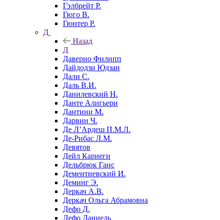
Гэлбрейт Р.
Гюго В.
Гюнтер Р.
Д
Назад
Д
Даверио Филипп
Дайдодзи Юдзан
Дали С.
Даль В.И.
Данилевский Н.
Данте Алигьери
Дантини М.
Дарвин Ч.
Де Л’Ардеш П.М.Л.
Де-Рибас Л.М.
Девятов
Дейл Карнеги
Дельбрюк Ганс
Дементиевский И.
Деминг Э.
Деркач А.В.
Деркач Ольга Абрамовна
Дефо Д.
Дефо Даниель