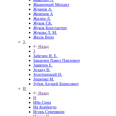
Жванецкий Михаил
Жданов А.
Жемеров А
Жилин Л.
Жуков Г.К.
Жуков Константин
Жукова Л. М.
Жюль Верн
З
Назад
З
Забелин И. Е.
Заварзин Павел Павлович
Замятин Е.
Зеланд В.
Золотницкий Н.
Зощенко М.
Зубов Андрей Борисович
И
Назад
И
Ибн Сина
Ив Корбендо
Игорь Северянин