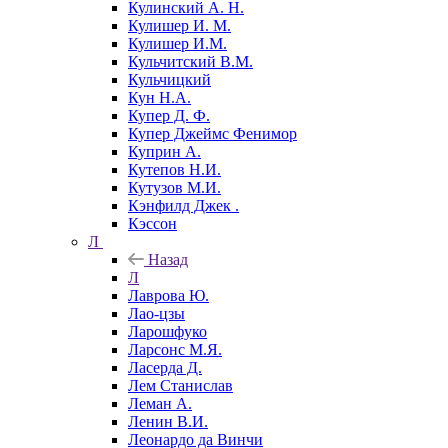
Кулинский А. Н.
Кулишер И. М.
Кулишер И.М.
Кульчитский В.М.
Кульчицкий
Кун Н.А.
Купер Д. Ф.
Купер Джеймс Фенимор
Куприн А.
Кутепов Н.И.
Кутузов М.И.
Кэнфилд Джек .
Кэссон
Л
Назад
Л
Лаврова Ю.
Лао-цзы
Ларошфуко
Ларсонс М.Я.
Ласерда Д.
Лем Станислав
Леман А.
Ленин В.И.
Леонардо да Винчи