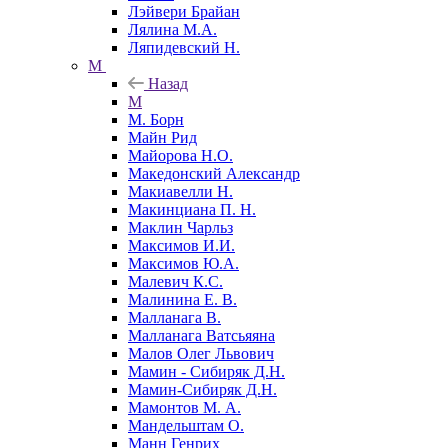
Лэйвери Брайан
Лялина М.А.
Ляпидевский Н.
М
Назад
М
М. Борн
Майн Рид
Майорова Н.О.
Македонский Александр
Макиавелли Н.
Макинциана П. Н.
Маклин Чарльз
Максимов И.И.
Максимов Ю.А.
Малевич К.С.
Малинина Е. В.
Малланага В.
Малланага Ватсьяяна
Малов Олег Львович
Мамин - Сибиряк Д.Н.
Мамин-Сибиряк Д.Н.
Мамонтов М. А.
Мандельштам О.
Манн Генрих