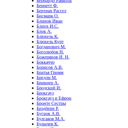
Бернардо Рафаэль
Бернетт Ф.
Бертран Рассел
Бисмарк О.
Блинов Иван
Блиох И.С.
Блок А.
Блюхель К.
Блюхель Курт
Богданович М.
Боголюбов Н.
Божерянов И. Н.
Боккаччо
Борисов А.В.
Братья Гримм
Бредли М.
Брикнер А.
Бродский И.
Брокгауз
Брокгауз и Ефрон
Бронте Сестры
Брэдбери Р.
Бугров А.В.
Булгаков М.А.
Булычев К.