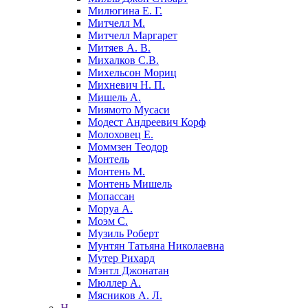
Милюгина Е. Г.
Митчелл М.
Митчелл Маргарет
Митяев А. В.
Михалков С.В.
Михельсон Мориц
Михневич Н. П.
Мишель А.
Миямото Мусаси
Модест Андреевич Корф
Молоховец Е.
Моммзен Теодор
Монтель
Монтень М.
Монтень Мишель
Мопассан
Моруа А.
Моэм С.
Музиль Роберт
Мунтян Татьяна Николаевна
Мутер Рихард
Мэнтл Джонатан
Мюллер А.
Мясников А. Л.
Н