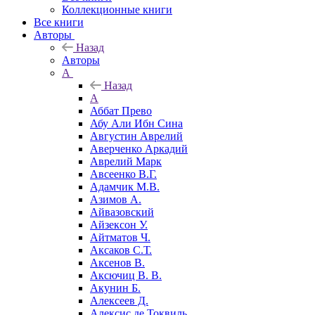
Коллекционные книги
Все книги
Авторы
Назад
Авторы
А
Назад
А
Аббат Прево
Абу Али Ибн Сина
Августин Аврелий
Аверченко Аркадий
Аврелий Марк
Авсеенко В.Г.
Адамчик М.В.
Азимов А.
Айвазовский
Айзексон У.
Айтматов Ч.
Аксаков С.Т.
Аксенов В.
Аксючиц В. В.
Акунин Б.
Алексеев Д.
Алексис де Токвиль