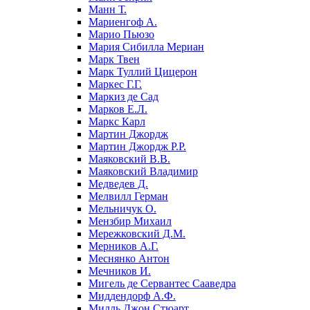
Манн Т.
Мариенгоф А.
Марио Пьюзо
Мария Сибилла Мериан
Марк Твен
Марк Туллий Цицерон
Маркес Г.Г.
Маркиз де Сад
Марков Е.Л.
Маркс Карл
Мартин Джордж
Мартин Джордж Р.Р.
Маяковский В.В.
Маяковский Владимир
Медведев Д.
Мелвилл Герман
Мельничук О.
Мензбир Михаил
Мережковский Д.М.
Мерников А.Г.
Меснянко Антон
Мечников И.
Мигель де Сервантес Сааведра
Миддендорф А.Ф.
Милль Джон Стюарт