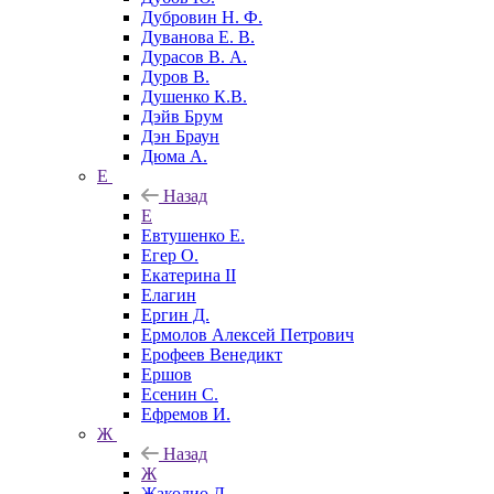
Дубровин Н. Ф.
Дуванова Е. В.
Дурасов В. А.
Дуров В.
Душенко К.В.
Дэйв Брум
Дэн Браун
Дюма А.
Е
Назад
Е
Евтушенко Е.
Егер О.
Екатерина II
Елагин
Ергин Д.
Ермолов Алексей Петрович
Ерофеев Венедикт
Ершов
Есенин С.
Ефремов И.
Ж
Назад
Ж
Жаколио Л.