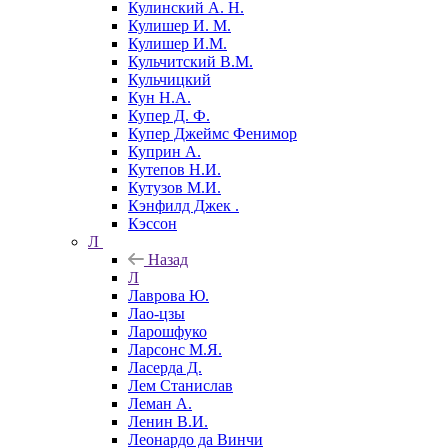
Кулинский А. Н.
Кулишер И. М.
Кулишер И.М.
Кульчитский В.М.
Кульчицкий
Кун Н.А.
Купер Д. Ф.
Купер Джеймс Фенимор
Куприн А.
Кутепов Н.И.
Кутузов М.И.
Кэнфилд Джек .
Кэссон
Л
Назад
Л
Лаврова Ю.
Лао-цзы
Ларошфуко
Ларсонс М.Я.
Ласерда Д.
Лем Станислав
Леман А.
Ленин В.И.
Леонардо да Винчи