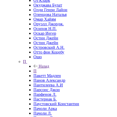
Оз Кларк
Окуджава Булат
Олди Генри Лайон
Оленцова Наталья
Омар Хайям
Оруэлл Джордж.
Осипов Н.П.
Оскар Иегер
Остин Джейн
Остин Джейн
Островский А.Н.
Отто фон Коцебу
Ошо
П
Назад
П
Пакетт Мадлен
Панов Александр
Пантилеева А.И
Парсонс Джон
Парфенов Л.
Пастернак Б.
Паустовский Константин
Пачоли Арка
Пачоли Л.