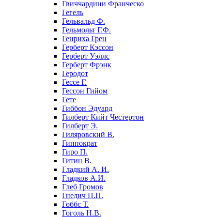
Гвиччардини Франческо
Гегель
Гельвальд Ф.
Гельмольт Г.Ф.
Генриха Грец
Герберт Кэссон
Герберт Уэллс
Герберт Фрэнк
Геродот
Гессе Г.
Гессон Гийом
Гете
Гиббон Эдуард
Гилберт Кийт Честертон
Гилберт Э.
Гиляровский В.
Гиппократ
Гиро П.
Гитин В.
Гладкий А. И.
Гладков А.И.
Глеб Громов
Гнедич П.П.
Гоббс Т.
Гоголь Н.В.