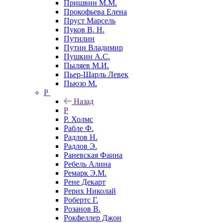
Пришвин М.М.
Прокофьева Елена
Пруст Марсель
Пуков В. Н.
Путилин
Путин Владимир
Пушкин А.С.
Пыляев М.И.
Пьер-Шарль Левек
Пьюзо М.
Р
Назад
Р
Р. Холмс
Рабле Ф.
Радлов Н.
Радлов Э.
Раневская Фаина
Ребель Алина
Ремарк Э.М.
Рене Декарт
Рерих Николай
Робертс Г.
Розанов В.
Рокфеллер Джон