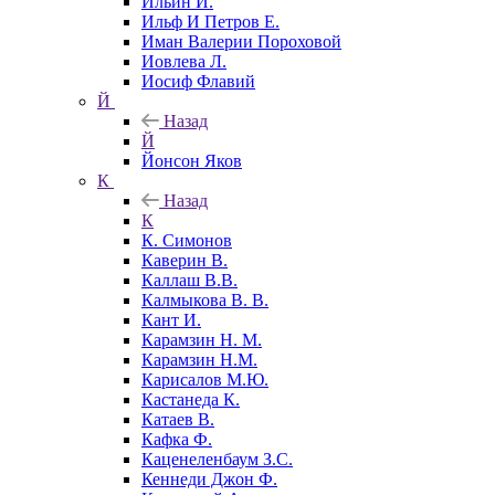
Ильин И.
Ильф И Петров Е.
Иман Валерии Пороховой
Иовлева Л.
Иосиф Флавий
Й
Назад
Й
Йонсон Яков
К
Назад
К
К. Симонов
Каверин В.
Каллаш В.В.
Калмыкова В. В.
Кант И.
Карамзин Н. М.
Карамзин Н.М.
Карисалов М.Ю.
Кастанеда К.
Катаев В.
Кафка Ф.
Каценеленбаум З.С.
Кеннеди Джон Ф.