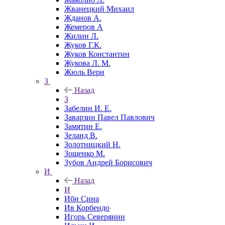
Жванецкий Михаил
Жданов А.
Жемеров А
Жилин Л.
Жуков Г.К.
Жуков Константин
Жукова Л. М.
Жюль Верн
З
Назад
З
Забелин И. Е.
Заварзин Павел Павлович
Замятин Е.
Зеланд В.
Золотницкий Н.
Зощенко М.
Зубов Андрей Борисович
И
Назад
И
Ибн Сина
Ив Корбендо
Игорь Северянин