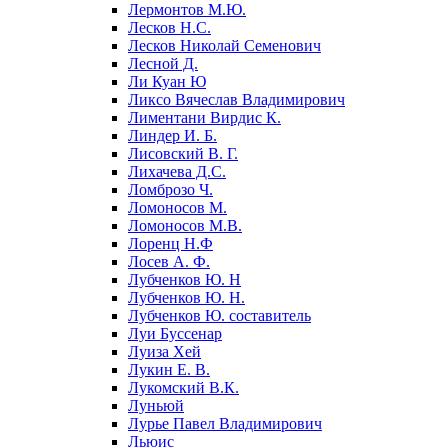
Лермонтов М.Ю.
Лесков Н.С.
Лесков Николай Семенович
Лесной Д.
Ли Куан Ю
Ликсо Вячеслав Владимирович
Лиментани Вирдис К.
Линдер И. Б.
Лисовский В. Г.
Лихачева Д.С.
Ломброзо Ч.
Ломоносов М.
Ломоносов М.В.
Лоренц Н.Ф
Лосев А. Ф.
Лубченков Ю. Н
Лубченков Ю. Н.
Лубченков Ю. составитель
Луи Буссенар
Луиза Хей
Лукин Е. В.
Лукомский В.К.
Луньюй
Лурье Павел Владимирович
Льюис