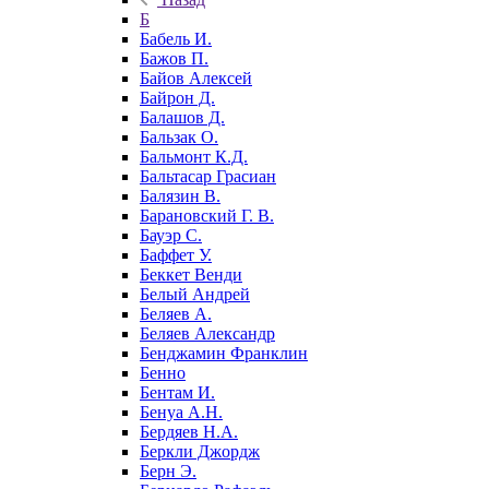
Б
Бабель И.
Бажов П.
Байов Алексей
Байрон Д.
Балашов Д.
Бальзак О.
Бальмонт К.Д.
Бальтасар Грасиан
Балязин В.
Барановский Г. В.
Бауэр С.
Баффет У.
Беккет Венди
Белый Андрей
Беляев А.
Беляев Александр
Бенджамин Франклин
Бенно
Бентам И.
Бенуа А.Н.
Бердяев Н.А.
Беркли Джордж
Берн Э.