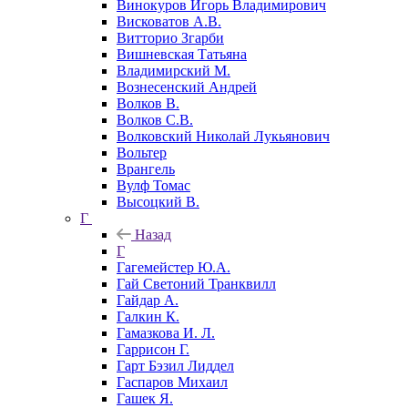
Винокуров Игорь Владимирович
Висковатов А.В.
Витторио Згарби
Вишневская Татьяна
Владимирский М.
Вознесенский Андрей
Волков В.
Волков С.В.
Волковский Николай Лукьянович
Вольтер
Врангель
Вулф Томас
Высоцкий В.
Г
Назад
Г
Гагемейстер Ю.А.
Гай Светоний Транквилл
Гайдар А.
Галкин К.
Гамазкова И. Л.
Гаррисон Г.
Гарт Бэзил Лиддел
Гаспаров Михаил
Гашек Я.