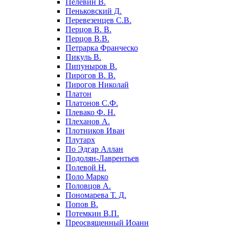
Пелевин В.
Пеньковский Д.
Перевезенцев С.В.
Перцов В. В.
Перцов В.В.
Петрарка Франческо
Пикуль В.
Пипуныров В.
Пирогов В. В.
Пирогов Николай
Платон
Платонов С.Ф.
Плевако Ф. Н.
Плеханов А.
Плотников Иван
Плутарх
По Эдгар Аллан
Подолян-Лаврентьев
Полевой Н.
Поло Марко
Половцов А.
Пономарева Т. Д.
Попов В.
Потемкин В.П.
Преосвященный Иоанн