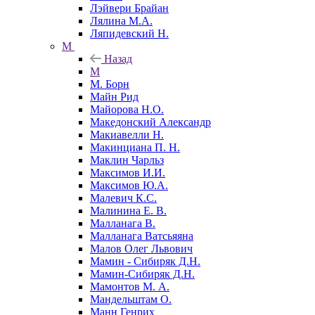
Лэйвери Брайан
Лялина М.А.
Ляпидевский Н.
М
Назад
М
М. Борн
Майн Рид
Майорова Н.О.
Македонский Александр
Макиавелли Н.
Макинциана П. Н.
Маклин Чарльз
Максимов И.И.
Максимов Ю.А.
Малевич К.С.
Малинина Е. В.
Малланага В.
Малланага Ватсьяяна
Малов Олег Львович
Мамин - Сибиряк Д.Н.
Мамин-Сибиряк Д.Н.
Мамонтов М. А.
Мандельштам О.
Манн Генрих