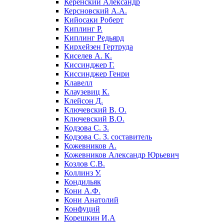
Керенский Александр
Керсновский А.А.
Кийосаки Роберт
Киплинг Р.
Киплинг Редьярд
Кирхейзен Гертруда
Киселев А. К.
Киссинджер Г.
Киссинджер Генри
Клавелл
Клаузевиц К.
Клейсон Д.
Ключевский В. О.
Ключевский В.О.
Кодзова С. З.
Кодзова С. З. составитель
Кожевников А.
Кожевников Александр Юрьевич
Козлов С.В.
Коллинз У.
Кондильяк
Кони А.Ф.
Кони Анатолий
Конфуций
Корешкин И.А