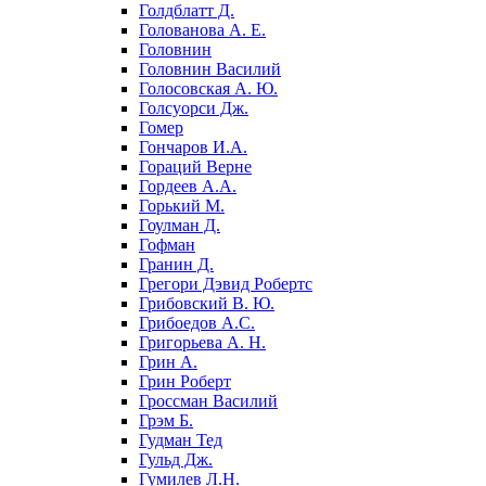
Голдблатт Д.
Голованова А. Е.
Головнин
Головнин Василий
Голосовская А. Ю.
Голсуорси Дж.
Гомер
Гончаров И.А.
Гораций Верне
Гордеев А.А.
Горький М.
Гоулман Д.
Гофман
Гранин Д.
Грегори Дэвид Робертс
Грибовский В. Ю.
Грибоедов А.С.
Григорьева А. Н.
Грин А.
Грин Роберт
Гроссман Василий
Грэм Б.
Гудман Тед
Гульд Дж.
Гумилев Л.Н.