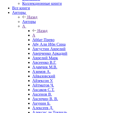
Коллекционные книги
Все книги
Авторы
Назад
Авторы
А
Назад
А
Аббат Прево
Абу Али Ибн Сина
Августин Аврелий
Аверченко Аркадий
Аврелий Марк
Авсеенко В.Г.
Адамчик М.В.
Азимов А.
Айвазовский
Айзексон У.
Айтматов Ч.
Аксаков С.Т.
Аксенов В.
Аксючиц В. В.
Акунин Б.
Алексеев Д.
Алексис де Токвиль