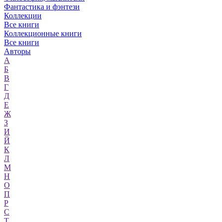
Фантастика и фэнтези
Коллекции
Все книги
Коллекционные книги
Все книги
Авторы
А
Б
В
Г
Д
Е
Ж
З
И
Й
К
Л
М
Н
О
П
Р
С
Т