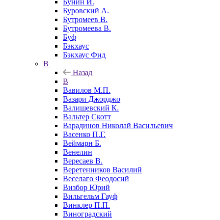
Бунин И.
Буровский А.
Бутромеев В.
Бутромеева В.
Буф
Бэкхаус
Бэкхаус Фид
В
Назад
В
Вавилов М.П.
Вазари Джорджо
Валишевский К.
Вальтер Скотт
Варадинов Николай Васильевич
Васенко П.Г.
Веймарн Б.
Венелин
Вересаев В.
Веретенников Василий
Веселаго Феодосий
Визбор Юрий
Вильгельм Гауф
Винклер П.П.
Виноградский