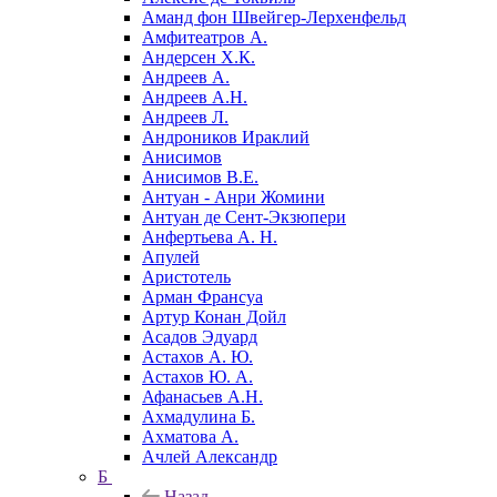
Аманд фон Швейгер-Лерхенфельд
Амфитеатров А.
Андерсен Х.К.
Андреев А.
Андреев А.Н.
Андреев Л.
Андроников Ираклий
Анисимов
Анисимов В.Е.
Антуан - Анри Жомини
Антуан де Сент-Экзюпери
Анфертьева А. Н.
Апулей
Аристотель
Арман Франсуа
Артур Конан Дойл
Асадов Эдуард
Астахов А. Ю.
Астахов Ю. А.
Афанасьев А.Н.
Ахмадулина Б.
Ахматова А.
Ачлей Александр
Б
Назад