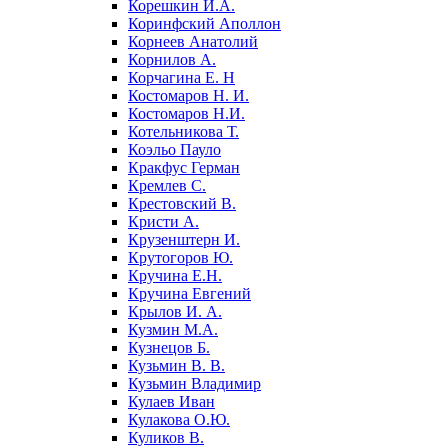
Корешкин И.А.
Коринфский Аполлон
Корнеев Анатолий
Корнилов А.
Корчагина Е. Н
Костомаров Н. И.
Костомаров Н.И.
Котельникова Т.
Коэльо Пауло
Кракфус Герман
Кремлев С.
Крестовский В.
Кристи А.
Крузенштерн И.
Крутогоров Ю.
Кручина Е.Н.
Кручина Евгений
Крылов И. А.
Кузмин М.А.
Кузнецов Б.
Кузьмин В. В.
Кузьмин Владимир
Кулаев Иван
Кулакова О.Ю.
Куликов В.