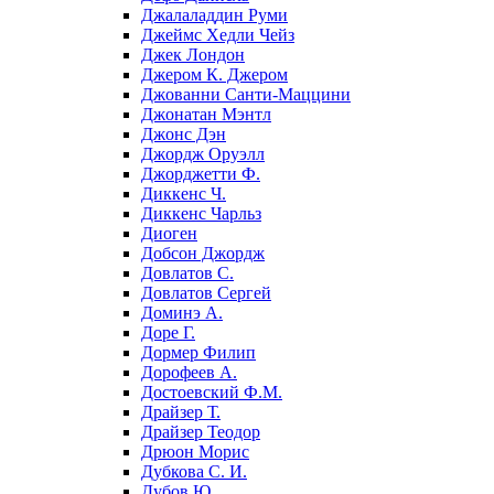
Джалаладдин Руми
Джеймс Хедли Чейз
Джек Лондон
Джером К. Джером
Джованни Санти-Маццини
Джонатан Мэнтл
Джонс Дэн
Джордж Оруэлл
Джорджетти Ф.
Диккенс Ч.
Диккенс Чарльз
Диоген
Добсон Джордж
Довлатов С.
Довлатов Сергей
Доминэ А.
Доре Г.
Дормер Филип
Дорофеев А.
Достоевский Ф.М.
Драйзер Т.
Драйзер Теодор
Дрюон Морис
Дубкова С. И.
Дубов Ю.