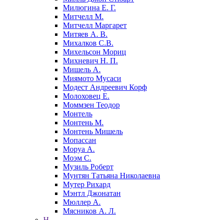
Милюгина Е. Г.
Митчелл М.
Митчелл Маргарет
Митяев А. В.
Михалков С.В.
Михельсон Мориц
Михневич Н. П.
Мишель А.
Миямото Мусаси
Модест Андреевич Корф
Молоховец Е.
Моммзен Теодор
Монтель
Монтень М.
Монтень Мишель
Мопассан
Моруа А.
Моэм С.
Музиль Роберт
Мунтян Татьяна Николаевна
Мутер Рихард
Мэнтл Джонатан
Мюллер А.
Мясников А. Л.
Н