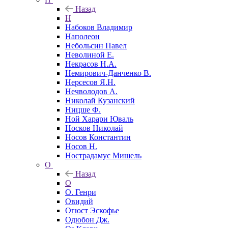
Назад
Н
Набоков Владимир
Наполеон
Небольсин Павел
Неволиной Е.
Некрасов Н.А.
Немирович-Данченко В.
Нерсесов Я.Н.
Нечволодов А.
Николай Кузанский
Ницше Ф.
Ной Харари Юваль
Носков Николай
Носов Константин
Носов Н.
Нострадамус Мишель
О
Назад
О
О. Генри
Овидий
Огюст Эскофье
Одюбон Дж.