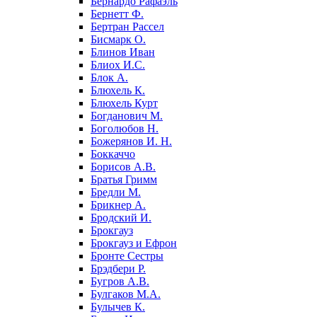
Бернардо Рафаэль
Бернетт Ф.
Бертран Рассел
Бисмарк О.
Блинов Иван
Блиох И.С.
Блок А.
Блюхель К.
Блюхель Курт
Богданович М.
Боголюбов Н.
Божерянов И. Н.
Боккаччо
Борисов А.В.
Братья Гримм
Бредли М.
Брикнер А.
Бродский И.
Брокгауз
Брокгауз и Ефрон
Бронте Сестры
Брэдбери Р.
Бугров А.В.
Булгаков М.А.
Булычев К.