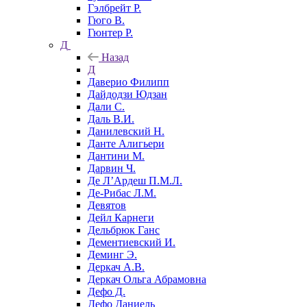
Гэлбрейт Р.
Гюго В.
Гюнтер Р.
Д
Назад
Д
Даверио Филипп
Дайдодзи Юдзан
Дали С.
Даль В.И.
Данилевский Н.
Данте Алигьери
Дантини М.
Дарвин Ч.
Де Л’Ардеш П.М.Л.
Де-Рибас Л.М.
Девятов
Дейл Карнеги
Дельбрюк Ганс
Дементиевский И.
Деминг Э.
Деркач А.В.
Деркач Ольга Абрамовна
Дефо Д.
Дефо Даниель