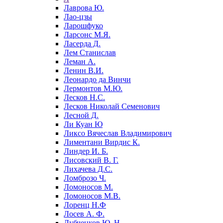
Лаврова Ю.
Лао-цзы
Ларошфуко
Ларсонс М.Я.
Ласерда Д.
Лем Станислав
Леман А.
Ленин В.И.
Леонардо да Винчи
Лермонтов М.Ю.
Лесков Н.С.
Лесков Николай Семенович
Лесной Д.
Ли Куан Ю
Ликсо Вячеслав Владимирович
Лиментани Вирдис К.
Линдер И. Б.
Лисовский В. Г.
Лихачева Д.С.
Ломброзо Ч.
Ломоносов М.
Ломоносов М.В.
Лоренц Н.Ф
Лосев А. Ф.
Лубченков Ю. Н