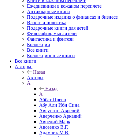
Книги в кожаном переплете
Ежедневники в кожаном переплете
Антикварные книги
Подарочные издания о финансах и бизнесе
Власть и политика
Подарочные книги для детей
Философия, мыслители
Фантастика и фэнтези
Коллекции
Все книги
Коллекционные книги
Все книги
Авторы
Назад
Авторы
А
Назад
А
Аббат Прево
Абу Али Ибн Сина
Августин Аврелий
Аверченко Аркадий
Аврелий Марк
Авсеенко В.Г.
Адамчик М.В.