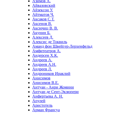
Азимов А.
Айвазовский
Айзексон У.
Айтматов Ч.
Аксаков С.Т.
Аксенов В.
Аксючиц В. В.
Акунин Б.
Алексеев Д.
Алексис де Токвиль
Аманд фон Швейгер-Лерхенфельд
Амфитеатров А.
Андерсен Х.К.
Андреев А.
Андреев А.Н.
Андреев Л.
Андроников Ираклий
Анисимов
Анисимов В.Е.
Антуан - Анри Жомини
Антуан де Сент-Экзюпери
Анфертьева А. Н.
Апулей
Аристотель
Арман Франсуа