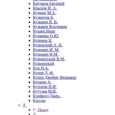
Кручина Евгений
Крылов И. А.
Кузмин М.А.
Кузнецов Б.
Кузьмин В. В.
Кузьмин Владимир
Кулаев Иван
Кулакова О.Ю.
Куликов В.
Кулинский А. Н.
Кулишер И. М.
Кулишер И.М.
Кульчитский В.М.
Кульчицкий
Кун Н.А.
Купер Д. Ф.
Купер Джеймс Фенимор
Куприн А.
Кутепов Н.И.
Кутузов М.И.
Кэнфилд Джек .
Кэссон
Л
Назад
Л