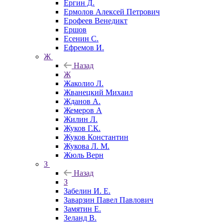
Ергин Д.
Ермолов Алексей Петрович
Ерофеев Венедикт
Ершов
Есенин С.
Ефремов И.
Ж
Назад
Ж
Жаколио Л.
Жванецкий Михаил
Жданов А.
Жемеров А
Жилин Л.
Жуков Г.К.
Жуков Константин
Жукова Л. М.
Жюль Верн
З
Назад
З
Забелин И. Е.
Заварзин Павел Павлович
Замятин Е.
Зеланд В.