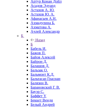
Артур Конан Дойл
Асадов Эдуард
Астахов А. Ю.
Астахов Ю. А.
Афанасьев А.Н.
Ахмадулина Б.
Ахматова А.
Ачлей Александр
Б
Назад
Б
Бабель И.
Бажов П.
Байов Алексей
Байрон Д.
Балашов Д.
Бальзак О.
Бальмонт К.Д.
Бальтасар Грасиан
Балязин В.
Барановский Г. В.
Бауэр С.
Баффет У.
Беккет Венди
Белый Андрей