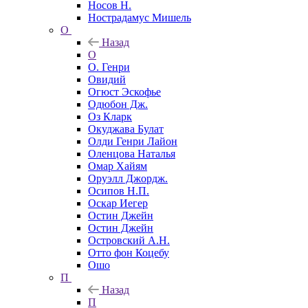
Носов Н.
Нострадамус Мишель
О
Назад
О
О. Генри
Овидий
Огюст Эскофье
Одюбон Дж.
Оз Кларк
Окуджава Булат
Олди Генри Лайон
Оленцова Наталья
Омар Хайям
Оруэлл Джордж.
Осипов Н.П.
Оскар Иегер
Остин Джейн
Остин Джейн
Островский А.Н.
Отто фон Коцебу
Ошо
П
Назад
П