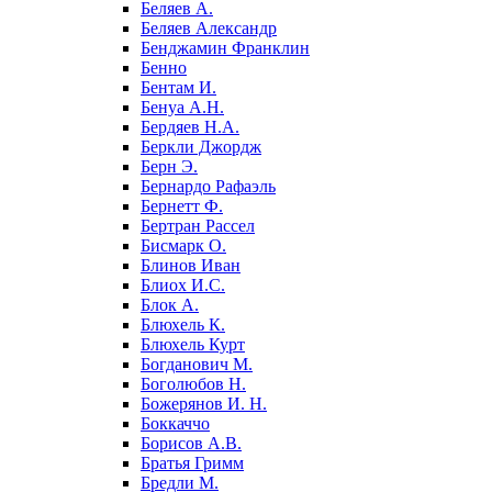
Беляев А.
Беляев Александр
Бенджамин Франклин
Бенно
Бентам И.
Бенуа А.Н.
Бердяев Н.А.
Беркли Джордж
Берн Э.
Бернардо Рафаэль
Бернетт Ф.
Бертран Рассел
Бисмарк О.
Блинов Иван
Блиох И.С.
Блок А.
Блюхель К.
Блюхель Курт
Богданович М.
Боголюбов Н.
Божерянов И. Н.
Боккаччо
Борисов А.В.
Братья Гримм
Бредли М.