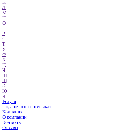
К
Л
М
Н
О
П
Р
С
Т
У
Ф
Х
Ц
Ч
Ш
Щ
Э
Ю
Я
Услуги
Подарочные сертификаты
Компания
О компании
Контакты
Отзывы