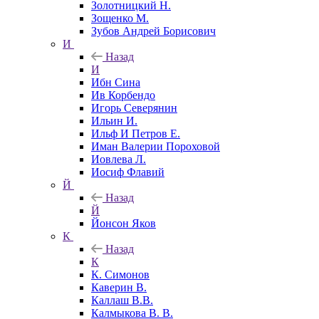
Золотницкий Н.
Зощенко М.
Зубов Андрей Борисович
И
Назад
И
Ибн Сина
Ив Корбендо
Игорь Северянин
Ильин И.
Ильф И Петров Е.
Иман Валерии Пороховой
Иовлева Л.
Иосиф Флавий
Й
Назад
Й
Йонсон Яков
К
Назад
К
К. Симонов
Каверин В.
Каллаш В.В.
Калмыкова В. В.