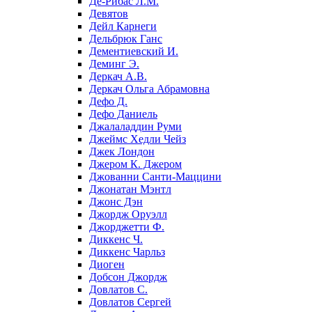
Де-Рибас Л.М.
Девятов
Дейл Карнеги
Дельбрюк Ганс
Дементиевский И.
Деминг Э.
Деркач А.В.
Деркач Ольга Абрамовна
Дефо Д.
Дефо Даниель
Джалаладдин Руми
Джеймс Хедли Чейз
Джек Лондон
Джером К. Джером
Джованни Санти-Маццини
Джонатан Мэнтл
Джонс Дэн
Джордж Оруэлл
Джорджетти Ф.
Диккенс Ч.
Диккенс Чарльз
Диоген
Добсон Джордж
Довлатов С.
Довлатов Сергей