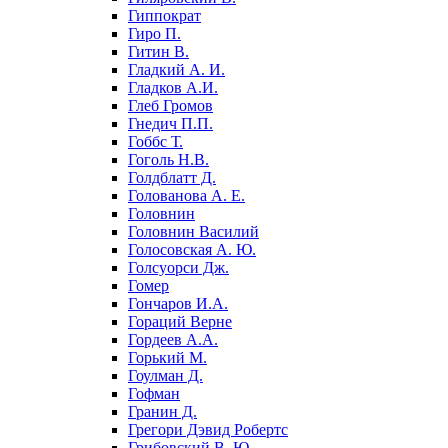
Гиппократ
Гиро П.
Гитин В.
Гладкий А. И.
Гладков А.И.
Глеб Громов
Гнедич П.П.
Гоббс Т.
Гоголь Н.В.
Голдблатт Д.
Голованова А. Е.
Головнин
Головнин Василий
Голосовская А. Ю.
Голсуорси Дж.
Гомер
Гончаров И.А.
Гораций Верне
Гордеев А.А.
Горький М.
Гоулман Д.
Гофман
Гранин Д.
Грегори Дэвид Робертс
Грибовский В. Ю.