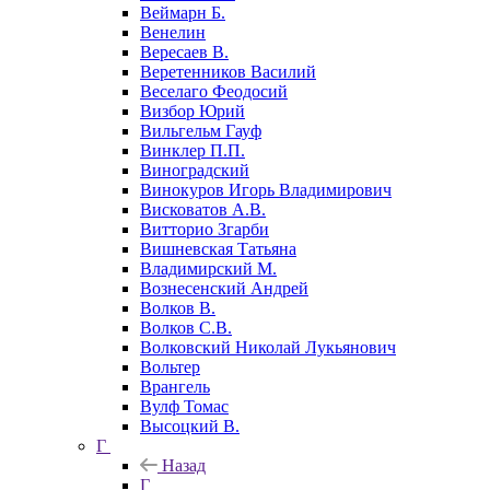
Веймарн Б.
Венелин
Вересаев В.
Веретенников Василий
Веселаго Феодосий
Визбор Юрий
Вильгельм Гауф
Винклер П.П.
Виноградский
Винокуров Игорь Владимирович
Висковатов А.В.
Витторио Згарби
Вишневская Татьяна
Владимирский М.
Вознесенский Андрей
Волков В.
Волков С.В.
Волковский Николай Лукьянович
Вольтер
Врангель
Вулф Томас
Высоцкий В.
Г
Назад
Г