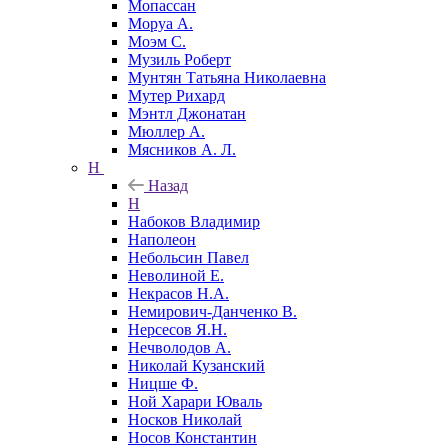
Мопассан
Моруа А.
Моэм С.
Музиль Роберт
Мунтян Татьяна Николаевна
Мутер Рихард
Мэнтл Джонатан
Мюллер А.
Мясников А. Л.
Н
Назад
Н
Набоков Владимир
Наполеон
Небольсин Павел
Неволиной Е.
Некрасов Н.А.
Немирович-Данченко В.
Нерсесов Я.Н.
Нечволодов А.
Николай Кузанский
Ницше Ф.
Ной Харари Юваль
Носков Николай
Носов Константин