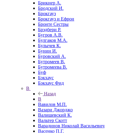
Брикнер А.
Бродский И.
Брокгауз
Брокгауз и Ефрон
Бронте Сестры
Брэдбери Р.
Бугров А.В.
Булгаков М.А.
Булычев К.
Бунин И.
Буровский А.
Бутромеев В.
Бутромеева В.
Буф
Бэкхаус
Бэкхаус Фид
В
Назад
В
Вавилов М.П.
Вазари Джорджо
Валишевский К.
Вальтер Скотт
Варадинов Николай Васильевич
Васенко П.Г.