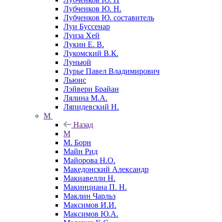
Лубченков Ю. Н.
Лубченков Ю. составитель
Луи Буссенар
Луиза Хей
Лукин Е. В.
Лукомский В.К.
Луньюй
Лурье Павел Владимирович
Льюис
Лэйвери Брайан
Лялина М.А.
Ляпидевский Н.
М
Назад
М
М. Борн
Майн Рид
Майорова Н.О.
Македонский Александр
Макиавелли Н.
Макинциана П. Н.
Маклин Чарльз
Максимов И.И.
Максимов Ю.А.