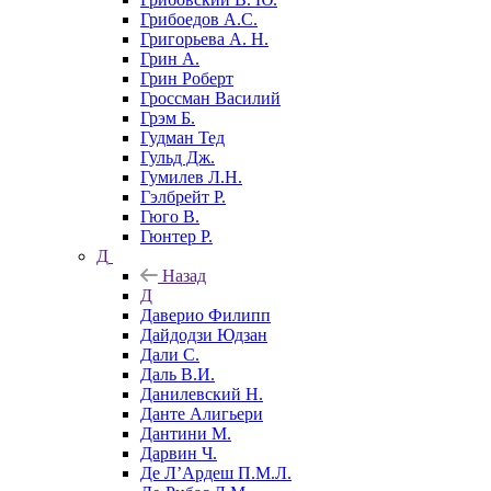
Грибоедов А.С.
Григорьева А. Н.
Грин А.
Грин Роберт
Гроссман Василий
Грэм Б.
Гудман Тед
Гульд Дж.
Гумилев Л.Н.
Гэлбрейт Р.
Гюго В.
Гюнтер Р.
Д
Назад
Д
Даверио Филипп
Дайдодзи Юдзан
Дали С.
Даль В.И.
Данилевский Н.
Данте Алигьери
Дантини М.
Дарвин Ч.
Де Л’Ардеш П.М.Л.