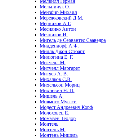
Мелвилл Герман
Мельничук О.
Мензбир Михаил
Мережковский Д.М.
Мерников А.Г.
Меснянко Антон
Мечников И.
Мигель де Сервантес Сааведра
Миддендорф А.Ф.
Милль Джон Стюарт
Милюгина Е. Г.
Митчелл М.
Митчелл Маргарет
Митяев А. В.
Михалков С.В.
Михельсон Мориц
Михневич Н. П.
Мишель А.
Миямото Мусаси
Модест Андреевич Корф
Молоховец Е.
Моммзен Теодор
Монтель
Монтень М.
Монтень Мишель