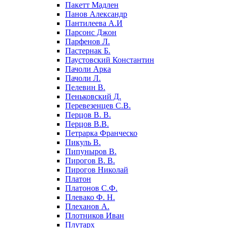
Пакетт Мадлен
Панов Александр
Пантилеева А.И
Парсонс Джон
Парфенов Л.
Пастернак Б.
Паустовский Константин
Пачоли Арка
Пачоли Л.
Пелевин В.
Пеньковский Д.
Перевезенцев С.В.
Перцов В. В.
Перцов В.В.
Петрарка Франческо
Пикуль В.
Пипуныров В.
Пирогов В. В.
Пирогов Николай
Платон
Платонов С.Ф.
Плевако Ф. Н.
Плеханов А.
Плотников Иван
Плутарх