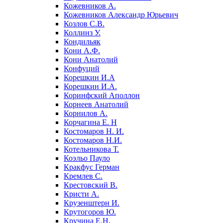
Кожевников А.
Кожевников Александр Юрьевич
Козлов С.В.
Коллинз У.
Кондильяк
Кони А.Ф.
Кони Анатолий
Конфуций
Корешкин И.А
Корешкин И.А.
Коринфский Аполлон
Корнеев Анатолий
Корнилов А.
Корчагина Е. Н
Костомаров Н. И.
Костомаров Н.И.
Котельникова Т.
Коэльо Пауло
Кракфус Герман
Кремлев С.
Крестовский В.
Кристи А.
Крузенштерн И.
Крутогоров Ю.
Кручина Е.Н.