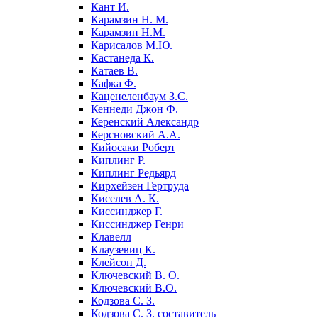
Кант И.
Карамзин Н. М.
Карамзин Н.М.
Карисалов М.Ю.
Кастанеда К.
Катаев В.
Кафка Ф.
Каценеленбаум З.С.
Кеннеди Джон Ф.
Керенский Александр
Керсновский А.А.
Кийосаки Роберт
Киплинг Р.
Киплинг Редьярд
Кирхейзен Гертруда
Киселев А. К.
Киссинджер Г.
Киссинджер Генри
Клавелл
Клаузевиц К.
Клейсон Д.
Ключевский В. О.
Ключевский В.О.
Кодзова С. З.
Кодзова С. З. составитель