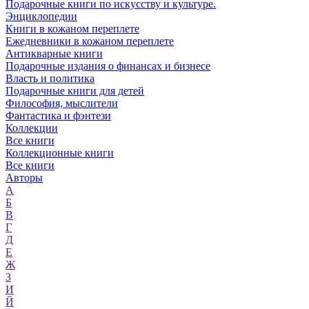
Подарочные книги по искусству и культуре.
Энциклопедии
Книги в кожаном переплете
Ежедневники в кожаном переплете
Антикварные книги
Подарочные издания о финансах и бизнесе
Власть и политика
Подарочные книги для детей
Философия, мыслители
Фантастика и фэнтези
Коллекции
Все книги
Коллекционные книги
Все книги
Авторы
А
Б
В
Г
Д
Е
Ж
З
И
Й