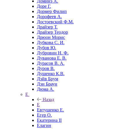
Доминэ А.
Доре Г.
Дормер Филип
Дорофеев А.
Достоевский Ф.М.
Драйзер Т.
Драйзер Теодор
Дрюон Морис
Дубкова С. И.
Дубов Ю.
Дубровин Н. Ф.
Дуванова Е. В.
Дурасов В. А.
Дуров В.
Душенко К.В.
Дэйв Брум
Дэн Браун
Дюма А.
Е
Назад
Е
Евтушенко Е.
Егер О.
Екатерина II
Елагин