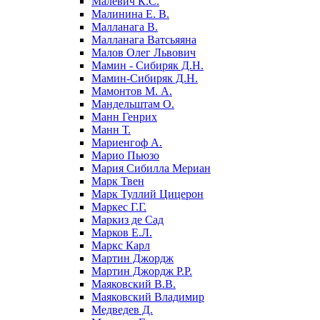
Малевич К.С.
Малинина Е. В.
Малланага В.
Малланага Ватсьяяна
Малов Олег Львович
Мамин - Сибиряк Д.Н.
Мамин-Сибиряк Д.Н.
Мамонтов М. А.
Мандельштам О.
Манн Генрих
Манн Т.
Мариенгоф А.
Марио Пьюзо
Мария Сибилла Мериан
Марк Твен
Марк Туллий Цицерон
Маркес Г.Г.
Маркиз де Сад
Марков Е.Л.
Маркс Карл
Мартин Джордж
Мартин Джордж Р.Р.
Маяковский В.В.
Маяковский Владимир
Медведев Д.