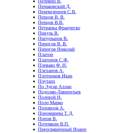
Пелевин В.
Пеньковский Д.
Перевезенцев С.В.
Перцов В. В.
Перцов В.В.
Петрарка Франческо
Пикуль В.
Пипуныров В.
Пирогов В. В.
Пирогов Николай
Платон
Платонов С.Ф.
Плевако Ф. Н.
Плеханов А.
Плотников Иван
Плутарх
По Эдгар Аллан
Подолян-Лаврентьев
Полевой Н.
Поло Марко
Половцов А.
Пономарева Т. Д.
Попов В.
Потемкин В.П.
Преосвященный Иоанн