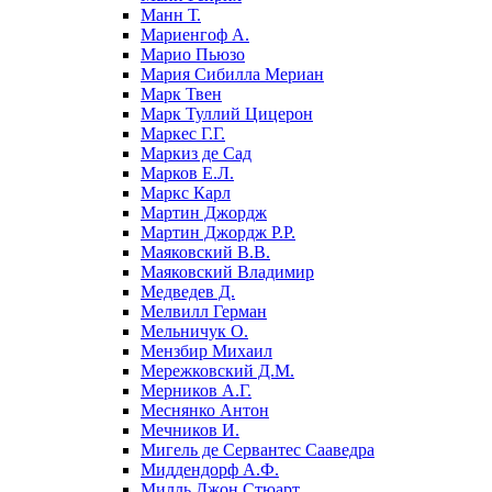
Манн Т.
Мариенгоф А.
Марио Пьюзо
Мария Сибилла Мериан
Марк Твен
Марк Туллий Цицерон
Маркес Г.Г.
Маркиз де Сад
Марков Е.Л.
Маркс Карл
Мартин Джордж
Мартин Джордж Р.Р.
Маяковский В.В.
Маяковский Владимир
Медведев Д.
Мелвилл Герман
Мельничук О.
Мензбир Михаил
Мережковский Д.М.
Мерников А.Г.
Меснянко Антон
Мечников И.
Мигель де Сервантес Сааведра
Миддендорф А.Ф.
Милль Джон Стюарт