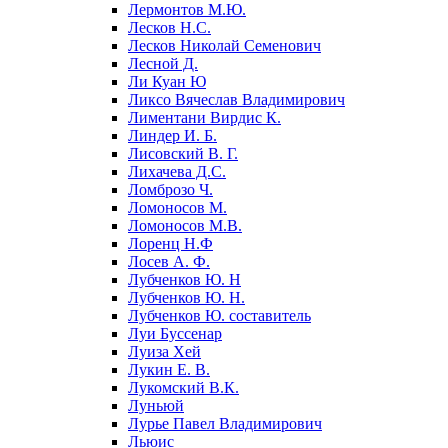
Лермонтов М.Ю.
Лесков Н.С.
Лесков Николай Семенович
Лесной Д.
Ли Куан Ю
Ликсо Вячеслав Владимирович
Лиментани Вирдис К.
Линдер И. Б.
Лисовский В. Г.
Лихачева Д.С.
Ломброзо Ч.
Ломоносов М.
Ломоносов М.В.
Лоренц Н.Ф
Лосев А. Ф.
Лубченков Ю. Н
Лубченков Ю. Н.
Лубченков Ю. составитель
Луи Буссенар
Луиза Хей
Лукин Е. В.
Лукомский В.К.
Луньюй
Лурье Павел Владимирович
Льюис