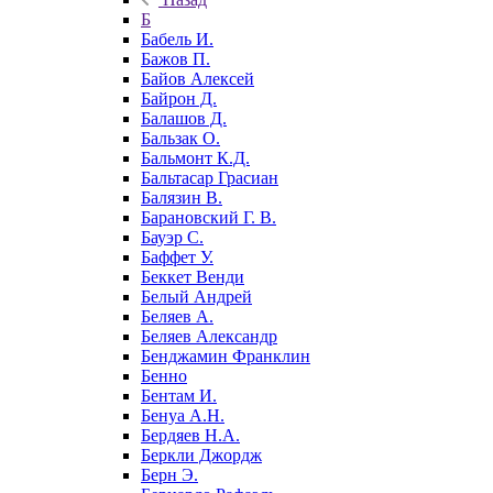
Б
Бабель И.
Бажов П.
Байов Алексей
Байрон Д.
Балашов Д.
Бальзак О.
Бальмонт К.Д.
Бальтасар Грасиан
Балязин В.
Барановский Г. В.
Бауэр С.
Баффет У.
Беккет Венди
Белый Андрей
Беляев А.
Беляев Александр
Бенджамин Франклин
Бенно
Бентам И.
Бенуа А.Н.
Бердяев Н.А.
Беркли Джордж
Берн Э.