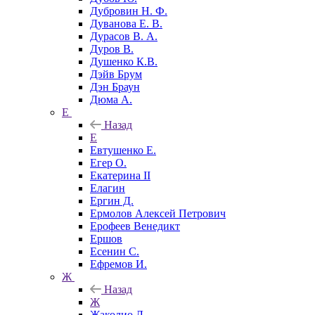
Дубровин Н. Ф.
Дуванова Е. В.
Дурасов В. А.
Дуров В.
Душенко К.В.
Дэйв Брум
Дэн Браун
Дюма А.
Е
Назад
Е
Евтушенко Е.
Егер О.
Екатерина II
Елагин
Ергин Д.
Ермолов Алексей Петрович
Ерофеев Венедикт
Ершов
Есенин С.
Ефремов И.
Ж
Назад
Ж
Жаколио Л.