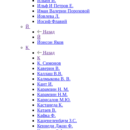
Ильин И.
Ильф И Петров Е.
Иман Валерии Пороховой
Иовлева Л.
Иосиф Флавий
Й
Назад
Й
Йонсон Яков
К
Назад
К
К. Симонов
Каверин В.
Каллаш В.В.
Калмыкова В. В.
Кант И.
Карамзин Н. М.
Карамзин Н.М.
Карисалов М.Ю.
Кастанеда К.
Катаев В.
Кафка Ф.
Каценеленбаум З.С.
Кеннеди Джон Ф.