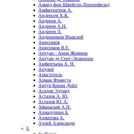
Аманд фон Швейгер-Лерхенфельд
Амфитеатров А.
Андерсен Х.К.
Андреев А.
Андреев А.Н.
Андреев Л.
Андроников Ираклий
Анисимов
Анисимов В.Е.
Антуан - Анри Жомини
Антуан де Сент-Экзюпери
Анфертьева А. Н.
Апулей
Аристотель
Арман Франсуа
Артур Конан Дойл
Асадов Эдуард
Астахов А. Ю.
Астахов Ю. А.
Афанасьев А.Н.
Ахмадулина Б.
Ахматова А.
Ачлей Александр
Б
Назад