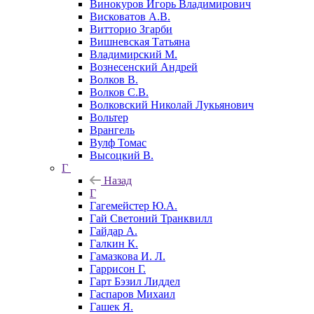
Винокуров Игорь Владимирович
Висковатов А.В.
Витторио Згарби
Вишневская Татьяна
Владимирский М.
Вознесенский Андрей
Волков В.
Волков С.В.
Волковский Николай Лукьянович
Вольтер
Врангель
Вулф Томас
Высоцкий В.
Г
Назад
Г
Гагемейстер Ю.А.
Гай Светоний Транквилл
Гайдар А.
Галкин К.
Гамазкова И. Л.
Гаррисон Г.
Гарт Бэзил Лиддел
Гаспаров Михаил
Гашек Я.