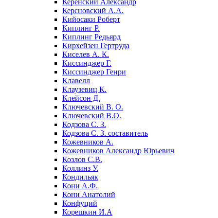
Керенский Александр
Керсновский А.А.
Кийосаки Роберт
Киплинг Р.
Киплинг Редьярд
Кирхейзен Гертруда
Киселев А. К.
Киссинджер Г.
Киссинджер Генри
Клавелл
Клаузевиц К.
Клейсон Д.
Ключевский В. О.
Ключевский В.О.
Кодзова С. З.
Кодзова С. З. составитель
Кожевников А.
Кожевников Александр Юрьевич
Козлов С.В.
Коллинз У.
Кондильяк
Кони А.Ф.
Кони Анатолий
Конфуций
Корешкин И.А