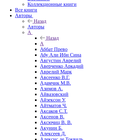
Коллекционные книги
Все книги
Авторы
Назад
Авторы
А
Назад
А
Аббат Прево
Абу Али Ибн Сина
Августин Аврелий
Аверченко Аркадий
Аврелий Марк
Авсеенко В.Г.
Адамчик М.В.
Азимов А.
Айвазовский
Айзексон У.
Айтматов Ч.
Аксаков С.Т.
Аксенов В.
Аксючиц В. В.
Акунин Б.
Алексеев Д.
Алексис де Токвиль