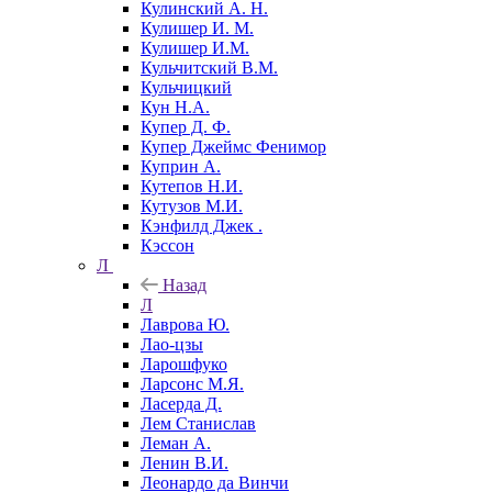
Кулинский А. Н.
Кулишер И. М.
Кулишер И.М.
Кульчитский В.М.
Кульчицкий
Кун Н.А.
Купер Д. Ф.
Купер Джеймс Фенимор
Куприн А.
Кутепов Н.И.
Кутузов М.И.
Кэнфилд Джек .
Кэссон
Л
Назад
Л
Лаврова Ю.
Лао-цзы
Ларошфуко
Ларсонс М.Я.
Ласерда Д.
Лем Станислав
Леман А.
Ленин В.И.
Леонардо да Винчи