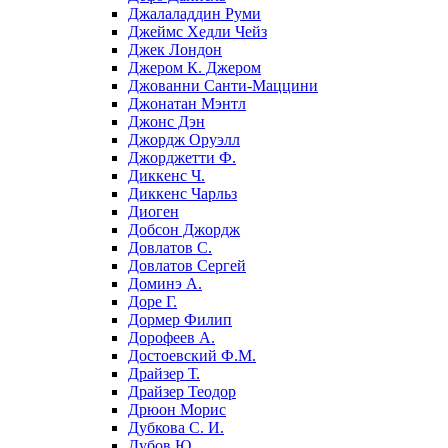
Джалаладдин Руми
Джеймс Хедли Чейз
Джек Лондон
Джером К. Джером
Джованни Санти-Маццини
Джонатан Мэнтл
Джонс Дэн
Джордж Оруэлл
Джорджетти Ф.
Диккенс Ч.
Диккенс Чарльз
Диоген
Добсон Джордж
Довлатов С.
Довлатов Сергей
Доминэ А.
Доре Г.
Дормер Филип
Дорофеев А.
Достоевский Ф.М.
Драйзер Т.
Драйзер Теодор
Дрюон Морис
Дубкова С. И.
Дубов Ю.