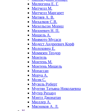
Милюгина Е. Г.
Митчелл М.
Митчелл Маргарет
Митяев А. В.
Михалков С.В.
Михельсон Мориц
Михневич Н. П.
Мишель А.
Миямото Мусаси
Модест Андреевич Корф
Молоховец Е.
Моммзен Теодор
Монтель
Монтень М.
Монтень Мишель
Мопассан
Моруа А.
Моэм С.
Музиль Роберт
Мунтян Татьяна Николаевна
Мутер Рихард
Мэнтл Джонатан
Мюллер А.
Мясников А. Л.
Н