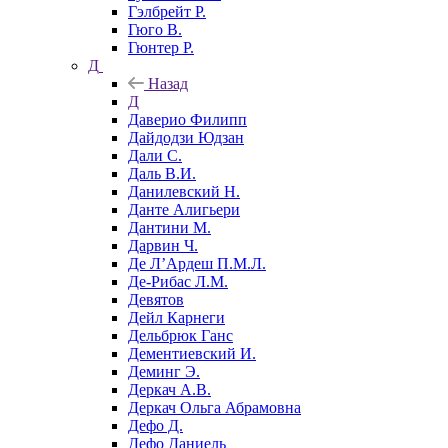
Гэлбрейт Р.
Гюго В.
Гюнтер Р.
Д
Назад
Д
Даверио Филипп
Дайдодзи Юдзан
Дали С.
Даль В.И.
Данилевский Н.
Данте Алигьери
Дантини М.
Дарвин Ч.
Де Л’Ардеш П.М.Л.
Де-Рибас Л.М.
Девятов
Дейл Карнеги
Дельбрюк Ганс
Дементиевский И.
Деминг Э.
Деркач А.В.
Деркач Ольга Абрамовна
Дефо Д.
Дефо Даниель