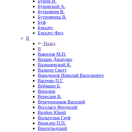
Бунин И.
Буровский А.
Бутромеев В.
Бутромеева В.
Буф
Бэкхаус
Бэкхаус Фид
В
Назад
В
Вавилов М.П.
Вазари Джорджо
Валишевский К.
Вальтер Скотт
Варадинов Николай Васильевич
Васенко П.Г.
Веймарн Б.
Венелин
Вересаев В.
Веретенников Василий
Веселаго Феодосий
Визбор Юрий
Вильгельм Гауф
Винклер П.П.
Виноградский