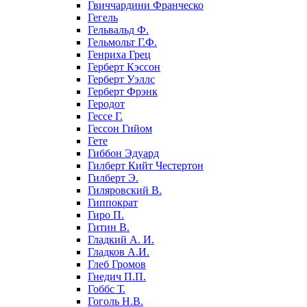
Гвиччардини Франческо
Гегель
Гельвальд Ф.
Гельмольт Г.Ф.
Генриха Грец
Герберт Кэссон
Герберт Уэллс
Герберт Фрэнк
Геродот
Гессе Г.
Гессон Гийом
Гете
Гиббон Эдуард
Гилберт Кийт Честертон
Гилберт Э.
Гиляровский В.
Гиппократ
Гиро П.
Гитин В.
Гладкий А. И.
Гладков А.И.
Глеб Громов
Гнедич П.П.
Гоббс Т.
Гоголь Н.В.