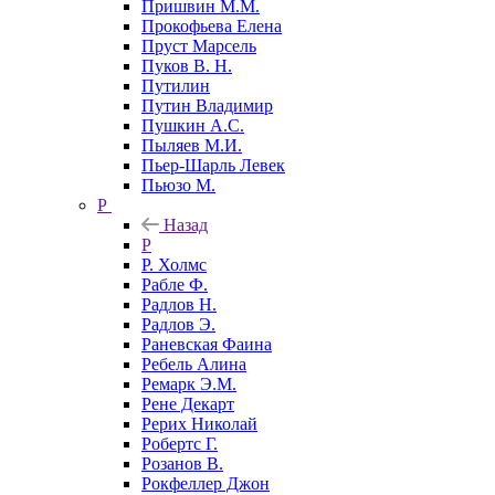
Пришвин М.М.
Прокофьева Елена
Пруст Марсель
Пуков В. Н.
Путилин
Путин Владимир
Пушкин А.С.
Пыляев М.И.
Пьер-Шарль Левек
Пьюзо М.
Р
Назад
Р
Р. Холмс
Рабле Ф.
Радлов Н.
Радлов Э.
Раневская Фаина
Ребель Алина
Ремарк Э.М.
Рене Декарт
Рерих Николай
Робертс Г.
Розанов В.
Рокфеллер Джон