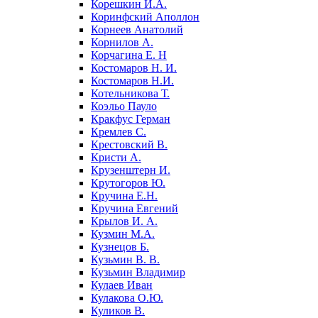
Корешкин И.А.
Коринфский Аполлон
Корнеев Анатолий
Корнилов А.
Корчагина Е. Н
Костомаров Н. И.
Костомаров Н.И.
Котельникова Т.
Коэльо Пауло
Кракфус Герман
Кремлев С.
Крестовский В.
Кристи А.
Крузенштерн И.
Крутогоров Ю.
Кручина Е.Н.
Кручина Евгений
Крылов И. А.
Кузмин М.А.
Кузнецов Б.
Кузьмин В. В.
Кузьмин Владимир
Кулаев Иван
Кулакова О.Ю.
Куликов В.