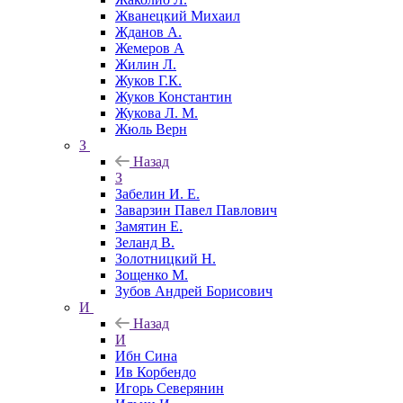
Жванецкий Михаил
Жданов А.
Жемеров А
Жилин Л.
Жуков Г.К.
Жуков Константин
Жукова Л. М.
Жюль Верн
З
Назад
З
Забелин И. Е.
Заварзин Павел Павлович
Замятин Е.
Зеланд В.
Золотницкий Н.
Зощенко М.
Зубов Андрей Борисович
И
Назад
И
Ибн Сина
Ив Корбендо
Игорь Северянин