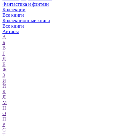
Фантастика и фэнтези
Коллекции
Все книги
Коллекционные книги
Все книги
Авторы
А
Б
В
Г
Д
Е
Ж
З
И
Й
К
Л
М
Н
О
П
Р
С
Т