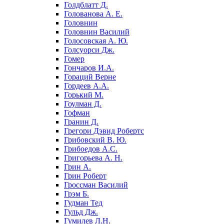
Голдблатт Д.
Голованова А. Е.
Головнин
Головнин Василий
Голосовская А. Ю.
Голсуорси Дж.
Гомер
Гончаров И.А.
Гораций Верне
Гордеев А.А.
Горький М.
Гоулман Д.
Гофман
Гранин Д.
Грегори Дэвид Робертс
Грибовский В. Ю.
Грибоедов А.С.
Григорьева А. Н.
Грин А.
Грин Роберт
Гроссман Василий
Грэм Б.
Гудман Тед
Гульд Дж.
Гумилев Л.Н.