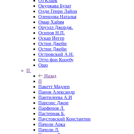
Оз Кларк
Окуджава Булат
Олди Генри Лайон
Оленцова Наталья
Омар Хайям
Оруэлл Джордж.
Осипов Н.П.
Оскар Иегер
Остин Джейн
Остин Джейн
Островский А.Н.
Отто фон Коцебу
Ошо
П
Назад
П
Пакетт Мадлен
Панов Александр
Пантилеева А.И
Парсонс Джон
Парфенов Л.
Пастернак Б.
Паустовский Константин
Пачоли Арка
Пачоли Л.