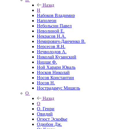
Назад
Н
Набоков Владимир
Наполеон
Небольсин Павел
Неволиной Е.
Некрасов Н.А.
Немирович-Данченко В.
Нерсесов Я.Н.
Нечволодов А.
Николай Кузанский
Ницше Ф.
Ной Харари Юваль
Носков Николай
Носов Константин
Носов Н.
Нострадамус Мишель
О
Назад
О
О. Генри
Овидий
Огюст Эскофье
Одюбон Дж.