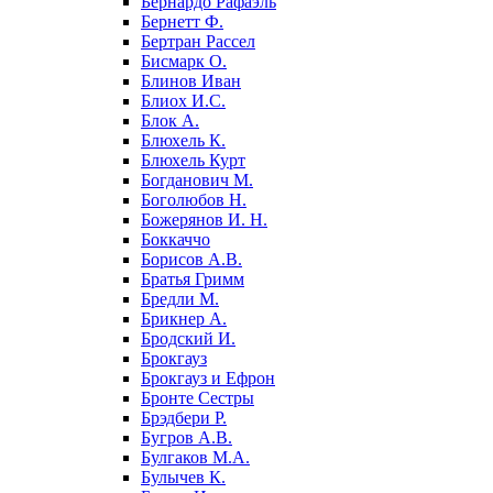
Бернардо Рафаэль
Бернетт Ф.
Бертран Рассел
Бисмарк О.
Блинов Иван
Блиох И.С.
Блок А.
Блюхель К.
Блюхель Курт
Богданович М.
Боголюбов Н.
Божерянов И. Н.
Боккаччо
Борисов А.В.
Братья Гримм
Бредли М.
Брикнер А.
Бродский И.
Брокгауз
Брокгауз и Ефрон
Бронте Сестры
Брэдбери Р.
Бугров А.В.
Булгаков М.А.
Булычев К.